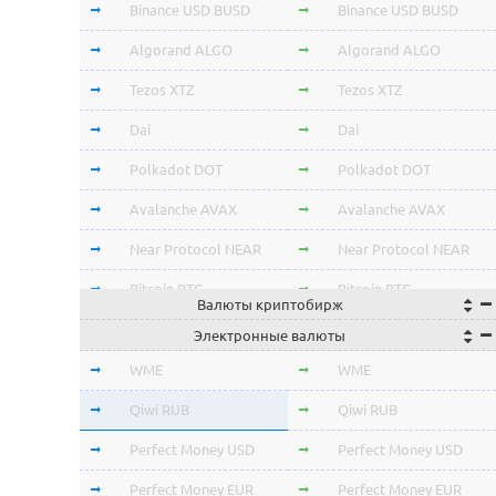
Binance USD BUSD
Binance USD BUSD
Algorand ALGO
Algorand ALGO
Tezos XTZ
Tezos XTZ
Dai
Dai
Polkadot DOT
Polkadot DOT
Avalanche AVAX
Avalanche AVAX
Near Protocol NEAR
Near Protocol NEAR
Bitcoin BTC
Bitcoin BTC
Валюты криптобирж
Terra LUNA
Terra LUNA
Электронные валюты
Cardano ADA
Cardano ADA
WME
WME
OmiseGo OMG
OmiseGo OMG
Qiwi RUB
Qiwi RUB
Verge XVG
Verge XVG
Perfect Money USD
Perfect Money USD
BitTorrent BTT
BitTorrent BTT
Perfect Money EUR
Perfect Money EUR