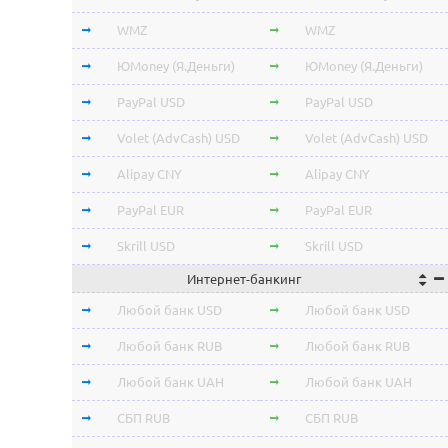
Stellar Lumens XLM
Stellar Lumens XLM
WMZ
WMZ
EOS
EOS
ЮMoney (Я.Деньги)
ЮMoney (Я.Деньги)
NEO
NEO
PayPal USD
PayPal USD
ChainLink LINK
ChainLink LINK
Volet (AdvCash) USD
Volet (AdvCash) USD
Qtum
Qtum
Alipay CNY
Alipay CNY
Iota MIOTA
Iota MIOTA
PayPal EUR
PayPal EUR
Waves
Waves
Skrill USD
Skrill USD
Интернет-банкинг
Icon ICX
Icon ICX
Skrill EUR
Skrill EUR
Любой банк USD
Любой банк USD
Zcash ZEC
Zcash ZEC
Volet (AdvCash) RUB
Volet (AdvCash) RUB
Любой банк RUB
Любой банк RUB
Ontology ONT
Ontology ONT
Volet (AdvCash) EUR
Volet (AdvCash) EUR
Любой банк UAH
Любой банк UAH
0x ZRX
0x ZRX
Volet (AdvCash) KZT
Volet (AdvCash) KZT
СБП RUB
СБП RUB
VeChain VET
VeChain VET
ePayments USD
ePayments USD