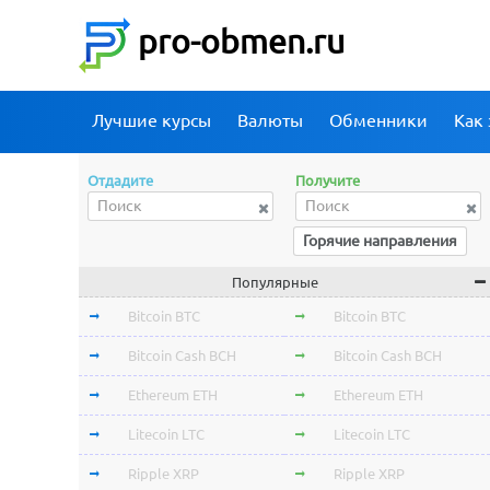
pro-obmen.ru
Лучшие курсы
Валюты
Обменники
Как 
Отдадите
Получите
Горячие направления
Популярные
Bitcoin BTC
Bitcoin BTC
Bitcoin Cash BCH
Bitcoin Cash BCH
Ethereum ETH
Ethereum ETH
Litecoin LTC
Litecoin LTC
Ripple XRP
Ripple XRP