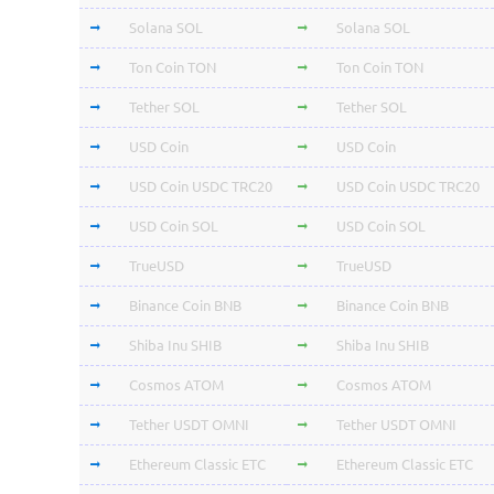
Solana SOL
Solana SOL
Ton Coin TON
Ton Coin TON
Tether SOL
Tether SOL
USD Coin
USD Coin
USD Coin USDC TRC20
USD Coin USDC TRC20
USD Coin SOL
USD Coin SOL
TrueUSD
TrueUSD
Binance Coin BNB
Binance Coin BNB
Shiba Inu SHIB
Shiba Inu SHIB
Cosmos ATOM
Cosmos ATOM
Tether USDT OMNI
Tether USDT OMNI
Ethereum Classic ETC
Ethereum Classic ETC