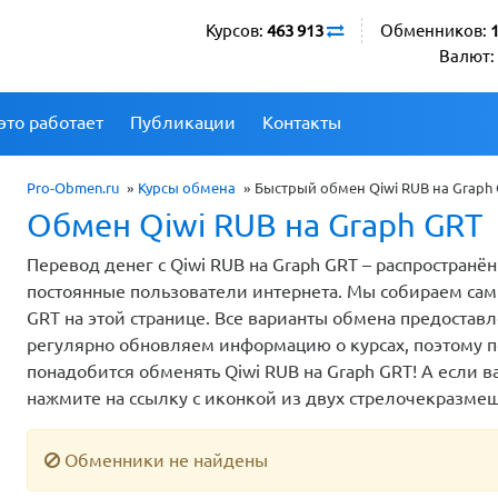
Курсов:
463 913
Обменников:
Валют:
это работает
Публикации
Контакты
Pro-Obmen.ru
»
Курсы обмена
»
Быстрый обмен Qiwi RUB на Graph 
Обмен Qiwi RUB на Graph GRT
Перевод денег с Qiwi RUB на Graph GRT – распространё
постоянные пользователи интернета. Мы собираем сам
GRT на этой странице. Все варианты обмена предоста
регулярно обновляем информацию о курсах, поэтому по
понадобится обменять Qiwi RUB на Graph GRT! А если в
нажмите на ссылку с иконкой из двух стрелочекразме
Обменники не найдены