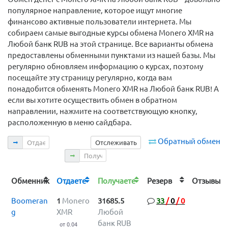
популярное направление, которое ищут многие
финансово активные пользователи интернета. Мы
собираем самые выгодные курсы обмена Monero XMR на
Любой банк RUB на этой странице. Все варианты обмена
предоставлены обменными пунктами из нашей базы. Мы
регулярно обновляем информацию о курсах, поэтому
посещайте эту страницу регулярно, когда вам
понадобится обменять Monero XMR на Любой банк RUB! А
если вы хотите осуществить обмен в обратном
направлении, нажмите на соответствующую кнопку,
расположенную в меню сайдбара.
Отдаете
Обратный обмен
Отслеживать
Получаете
Обменник
Отдаете
Получаете
Резерв
Отзыв
Boomeran
1
Monero
31685.5
33
/
0
/
0
g
XMR
Любой
банк RUB
от 0.04