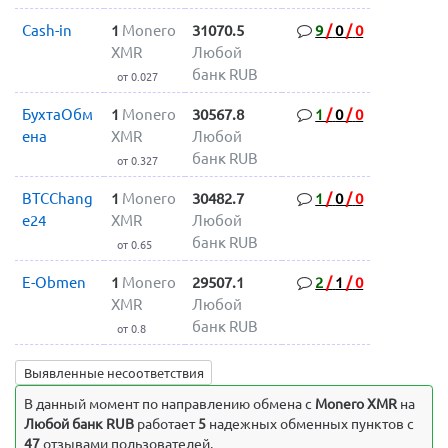
Cash-in
1
Monero
31070.5
9
/
0
/
0
XMR
Любой
банк RUB
от 0.027
БухтаОбм
1
Monero
30567.8
1
/
0
/
0
ена
XMR
Любой
банк RUB
от 0.327
BTCChang
1
Monero
30482.7
1
/
0
/
0
e24
XMR
Любой
банк RUB
от 0.65
E-Obmen
1
Monero
29507.1
2
/
1
/
0
XMR
Любой
банк RUB
от 0.8
Выявленные несоответствия
В данный момент по направлению обмена c
Monero XMR
на
Любой банк RUB
работает
5
надежных обменных пунктов с
47
отзывами пользователей.