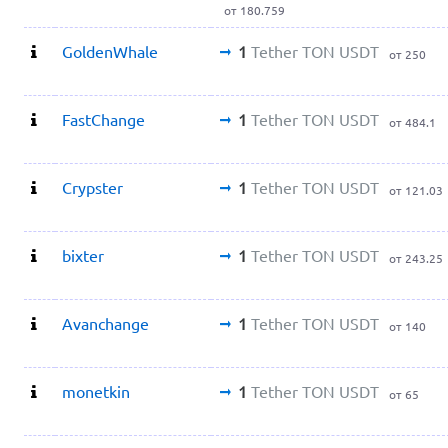
от 180.759
GoldenWhale
1
Tether TON USDT
от 250
FastChange
1
Tether TON USDT
от 484.1
Crypster
1
Tether TON USDT
от 121.03
bixter
1
Tether TON USDT
от 243.25
Avanchange
1
Tether TON USDT
от 140
monetkin
1
Tether TON USDT
от 65