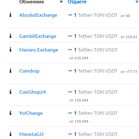
Обменник
Отдаете
AbsolutExchange
1
Tether TON USDT
от 40
GambitExchange
1
Tether TON USDT
от 229.41
Masons Exchange
1
Tether TON USDT
от 235.294
Coindrop
1
Tether TON USDT
от 177.71
CoinShop24
1
Tether TON USDT
от 120.584
Yo!Change
1
Tether TON USDT
от 120.584
MonetaGO
1
Tether TON USDT