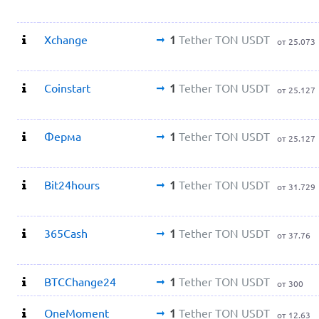
Xchange
1
Tether TON USDT
от 25.073
Coinstart
1
Tether TON USDT
от 25.127
Ферма
1
Tether TON USDT
от 25.127
Bit24hours
1
Tether TON USDT
от 31.729
365Cash
1
Tether TON USDT
от 37.76
BTCChange24
1
Tether TON USDT
от 300
OneMoment
1
Tether TON USDT
от 12.63