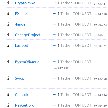
Cryptolavka
1
Tether TON USDT
от 73.42
EXLine
1
Tether TON USDT
от 24.618
4ange
1
Tether TON USDT
от 60.973
ChangeProject
1
Tether TON USDT
от 600
Laslobit
1
Tether TON USDT
от 30.871
БухтаОбмена
1
Tether TON USDT
от 247.792
Swop
1
Tether TON USDT
от 12.458
Cointok
1
Tether TON USDT
от 24.994
PayGet.pro
1
Tether TON USDT
от 501.39