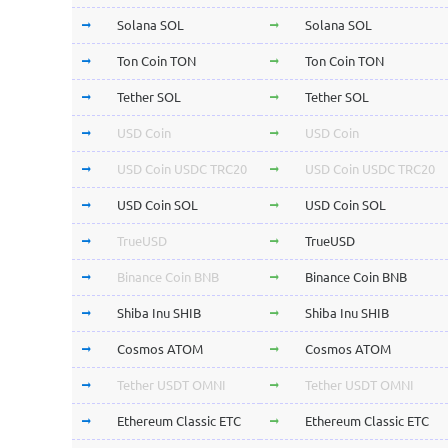
Solana SOL
Solana SOL
Ton Coin TON
Ton Coin TON
Tether SOL
Tether SOL
USD Coin
USD Coin
USD Coin USDC TRC20
USD Coin USDC TRC20
USD Coin SOL
USD Coin SOL
TrueUSD
TrueUSD
Binance Coin BNB
Binance Coin BNB
Shiba Inu SHIB
Shiba Inu SHIB
Cosmos ATOM
Cosmos ATOM
Tether USDT OMNI
Tether USDT OMNI
Ethereum Classic ETC
Ethereum Classic ETC