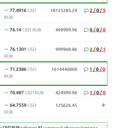
77.4916
СБП
18125285.24
2
/
0
/
5
RUB
76.14
СБП RUB
499999.96
8
/
0
/
0
76.1301
СБП
999968.86
2
/
0
/
1
RUB
71.2386
СБП
1614440000
1
/
0
/
0
RUB
70.487
СБП RUB
424999.96
1
/
0
/
0
64.7559
СБП
125626.45
RUB
а
СБП RUB
работает
41
надежный обменный пункт с