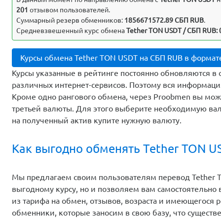
201
отзывом пользователей.
Суммарный резерв обменников:
1856671572.89 СБП RUB
.
Средневзвешенный курс обмена
Tether TON USDT / СБП RUB: 
Курсы обмена Tether TON USDT на СБП RUB в формат
Курсы указанные в рейтинге постоянно обновляются в 
различных интернет-сервисов. Поэтому вся информаци
Кроме одно рангового обмена, через Proobmen вы мо
третьей валюты. Для этого выберите необходимую вал
на полученный актив купите нужную валюту.
Как выгодно обменять Tether TON U
Мы предлагаем своим пользователям перевод Tether T
выгодному курсу, но и позволяем вам самостоятельно
из тарифа на обмен, отзывов, возраста и имеющегося 
обменники, которые заносим в свою базу, что существ