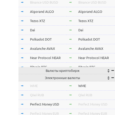
Binance USD BUSD
Binance USD BUSD
Algorand ALGO
Algorand ALGO
Tezos XTZ
Tezos XTZ
Dai
Dai
Polkadot DOT
Polkadot DOT
Avalanche AVAX
Avalanche AVAX
Near Protocol NEAR
Near Protocol NEAR
Bitcoin BTC
Bitcoin BTC
Валюты криптобирж
Terra LUNA
Terra LUNA
Электронные валюты
Cardano ADA
Cardano ADA
WME
WME
OmiseGo OMG
OmiseGo OMG
Qiwi RUB
Qiwi RUB
Verge XVG
Verge XVG
Perfect Money USD
Perfect Money USD
BitTorrent BTT
BitTorrent BTT
Perfect Money EUR
Perfect Money EUR