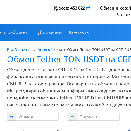
Курсов:
453 822
Обменников:
Валют:
это работает
Публикации
Контакты
Pro-Obmen.ru
»
Курсы обмена
»
Обмен Tether TON USDT на СБП RU
Обмен Tether TON USDT на СБ
Обмен денег с Tether TON USDT на СБП RUB – довольн
финансово активные пользователи интернета. Мы соби
СБП RUB на этой странице. Все варианты обмена пред
Мы регулярно обновляем информацию о курсах, поэтом
понадобится обменять Tether TON USDT на СБП RUB! А 
направлении, нажмите на ссылку с иконкой из двух ст
Отдаете
Получаете