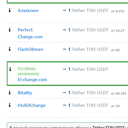
Альткоин
1
Tether TON USDT
от 6.452
Perfect-
1
Tether TON USDT
от 26.27
Change.com
FlashObmen
1
Tether TON USDT
от 66
Pro-Obmen
1
Tether TON USDT
рекомендует
El-change.com
Bitality
1
Tether TON USDT
от 60.295
MultiXchange
1
Tether TON USDT
от 39
В данный момент по направлению обмена c
Tether TON USDT
н