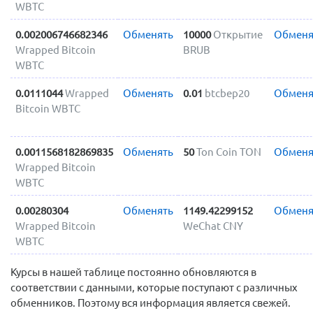
WBTC
0.002006746682346
Обменять
10000
Открытие
Обменя
Wrapped Bitcoin
BRUB
WBTC
0.0111044
Wrapped
Обменять
0.01
btcbep20
Обменя
Bitcoin WBTC
0.0011568182869835
Обменять
50
Ton Coin TON
Обменя
Wrapped Bitcoin
WBTC
0.00280304
Обменять
1149.42299152
Обменя
Wrapped Bitcoin
WeChat CNY
WBTC
Курсы в нашей таблице постоянно обновляются в
соответствии с данными, которые поступают с различных
обменников. Поэтому вся информация является свежей.