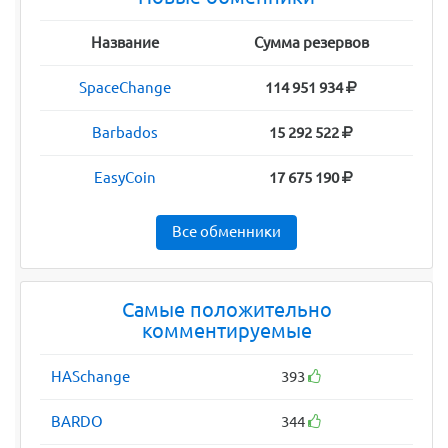
Название
Сумма резервов
SpaceChange
114 951 934
Barbados
15 292 522
EasyCoin
17 675 190
Все обменники
Самые положительно
комментируемые
HASchange
393
BARDO
344