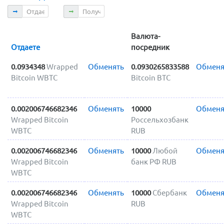
Отдаете
Получаете
Валюта-
Отдаете
посредник
0.0934348
Wrapped
Обменять
0.0930265833588
Обменя
Bitcoin WBTC
Bitcoin BTC
0.002006746682346
Обменять
10000
Обменя
Wrapped Bitcoin
Россельхозбанк
WBTC
RUB
0.002006746682346
Обменять
10000
Любой
Обменя
Wrapped Bitcoin
банк РФ RUB
WBTC
0.002006746682346
Обменять
10000
Сбербанк
Обменя
Wrapped Bitcoin
RUB
WBTC