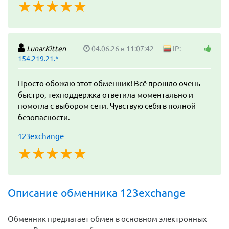
☆
★
☆
★
☆
★
☆
★
☆
★
LunarKitten
04.06.26 в 11:07:42
IP:
154.219.21.*
Просто обожаю этот обменник! Всё прошло очень
быстро, техподдержка ответила моментально и
помогла с выбором сети. Чувствую себя в полной
безопасности.
123exchange
☆
★
☆
★
☆
★
☆
★
☆
★
Описание обменника 123exchange
Обменник предлагает обмен в основном электронных