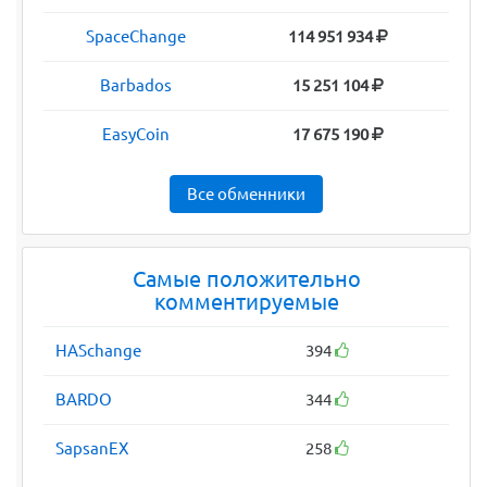
SpaceChange
114 951 934
Barbados
15 251 104
EasyCoin
17 675 190
Все обменники
Самые положительно
комментируемые
HASchange
394
BARDO
344
SapsanEX
258