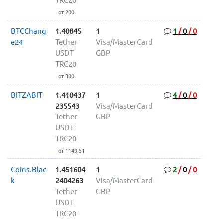
TRC20
от 200
BTCChang
1.40845
1
1
/
0
/
0
e24
Tether
Visa/MasterCard
USDT
GBP
TRC20
от 300
BITZABIT
1.410437
1
4
/
0
/
0
235543
Visa/MasterCard
Tether
GBP
USDT
TRC20
от 1149.51
Coins.Blac
1.451604
1
2
/
0
/
0
k
2404263
Visa/MasterCard
Tether
GBP
USDT
TRC20