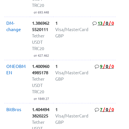
TRC20
от 693.448
DM-
1.386962
1
13
/
0
/
0
change
5520111
Visa/MasterCard
Tether
GBP
USDT
TRC20
от 427.462
ONEOBM
1.400960
1
9
/
0
/
0
EN
4985178
Visa/MasterCard
Tether
GBP
USDT
TRC20
от 1849.27
BitBros
1.404494
1
7
/
0
/
0
3820225
Visa/MasterCard
Tether
GBP
USDT