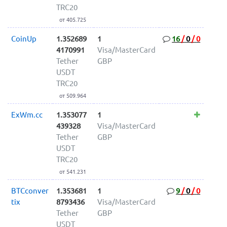
TRC20
от 405.725
CoinUp
1.352689
1
16
/
0
/
0
4170991
Visa/MasterCard
Tether
GBP
USDT
TRC20
от 509.964
ExWm.cc
1.353077
1
439328
Visa/MasterCard
Tether
GBP
USDT
TRC20
от 541.231
BTCconver
1.353681
1
9
/
0
/
0
tix
8793436
Visa/MasterCard
Tether
GBP
USDT