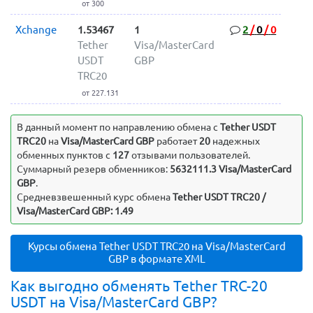
от 300
Xchange
1.53467
1
2
/
0
/
0
Tether
Visa/MasterCard
USDT
GBP
TRC20
от 227.131
В данный момент по направлению обмена c
Tether USDT
TRC20
на
Visa/MasterCard GBP
работает
20
надежных
обменных пунктов с
127
отзывами пользователей.
Суммарный резерв обменников:
5632111.3 Visa/MasterCard
GBP
.
Средневзвешенный курс обмена
Tether USDT TRC20 /
Visa/MasterCard GBP: 1.49
Курсы обмена Tether USDT TRC20 на Visa/MasterCard
GBP в формате XML
Как выгодно обменять Tether TRC-20
USDT на Visa/MasterCard GBP?