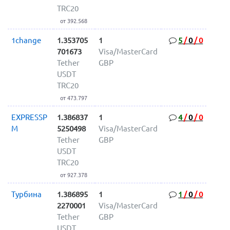
TRC20
от 392.568
1change
1.353705
1
5
/
0
/
0
701673
Visa/MasterCard
Tether
GBP
USDT
TRC20
от 473.797
EXPRESSP
1.386837
1
4
/
0
/
0
M
5250498
Visa/MasterCard
Tether
GBP
USDT
TRC20
от 927.378
Турбина
1.386895
1
1
/
0
/
0
2270001
Visa/MasterCard
Tether
GBP
USDT