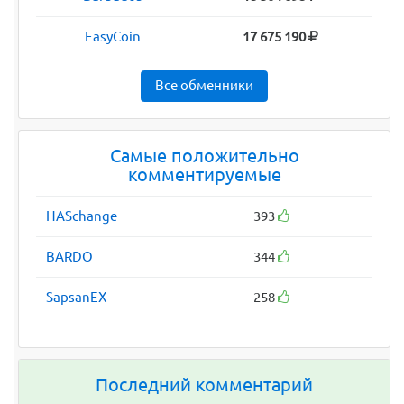
EasyCoin
17 675 190
Все обменники
Самые положительно
комментируемые
HASchange
393
BARDO
344
SapsanEX
258
Последний комментарий