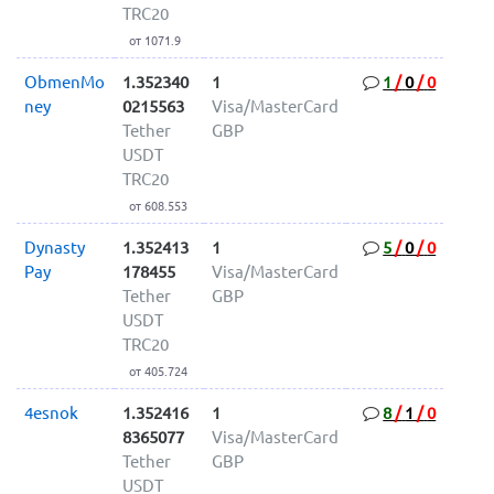
TRC20
от 1071.9
ObmenMo
1.352340
1
1
/
0
/
0
ney
0215563
Visa/MasterCard
Tether
GBP
USDT
TRC20
от 608.553
Dynasty
1.352413
1
5
/
0
/
0
Pay
178455
Visa/MasterCard
Tether
GBP
USDT
TRC20
от 405.724
4esnok
1.352416
1
8
/
1
/
0
8365077
Visa/MasterCard
Tether
GBP
USDT