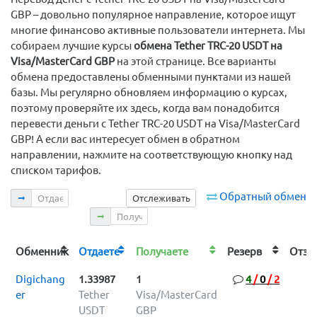
GBP – довольно популярное направление, которое ищут
многие финансово активные пользователи интернета. Мы
собираем лучшие курсы
обмена Tether TRC-20 USDT на
Visa/MasterCard GBP
на этой странице. Все варианты
обмена предоставлены обменными пунктами из нашей
базы. Мы регулярно обновляем информацию о курсах,
поэтому проверяйте их здесь, когда вам понадобится
перевести деньги с Tether TRC-20 USDT на Visa/MasterCard
GBP! А если вас интересует обмен в обратном
направлении, нажмите на соответствующую кнопку над
списком тарифов.
Отдаете
Обратный обмен
Отслеживать
Получаете
Обменник
Отдаете
Получаете
Резерв
Отз
Digichang
1.33987
1
4
/
0
/
2
er
Tether
Visa/MasterCard
USDT
GBP