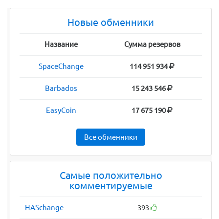
Новые обменники
Название
Сумма резервов
SpaceChange
114 951 934
Barbados
15 243 546
EasyCoin
17 675 190
Все обменники
Самые положительно
комментируемые
HASchange
393