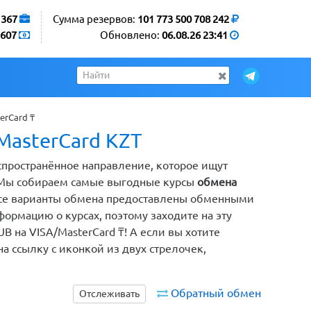
1367
Сумма резервов:
101 773 500 708 242
607
Обновлено:
06.08.26 23:41
erCard ₸
MasterCard KZT
аспространённое направление, которое ищут
 Мы собираем самые выгодные курсы
обмена
 Все варианты обмена предоставлены обменными
ормацию о курсах, поэтому заходите на эту
B на VISA/MasterCard ₸! А если вы хотите
а ссылку с иконкой из двух стрелочек,
Обратный обмен
Отслеживать