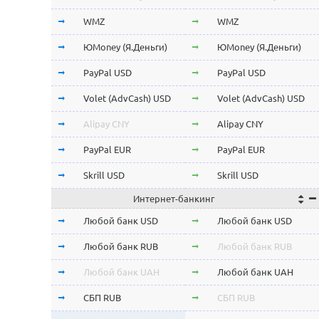
Stellar Lumens XLM
Stellar Lumens XLM
WMZ
WMZ
EOS
EOS
ЮMoney (Я.Деньги)
ЮMoney (Я.Деньги)
NEO
NEO
PayPal USD
PayPal USD
ChainLink LINK
ChainLink LINK
Volet (AdvCash) USD
Volet (AdvCash) USD
Qtum
Qtum
Alipay CNY
Alipay CNY
Iota MIOTA
Iota MIOTA
PayPal EUR
PayPal EUR
Waves
Waves
Skrill USD
Skrill USD
Интернет-банкинг
Icon ICX
Icon ICX
Skrill EUR
Skrill EUR
Любой банк USD
Любой банк USD
Zcash ZEC
Zcash ZEC
Volet (AdvCash) RUB
Volet (AdvCash) RUB
Любой банк RUB
Любой банк RUB
Ontology ONT
Ontology ONT
Volet (AdvCash) EUR
Volet (AdvCash) EUR
Любой банк UAH
Любой банк UAH
0x ZRX
0x ZRX
Volet (AdvCash) KZT
Volet (AdvCash) KZT
СБП RUB
СБП RUB
VeChain VET
VeChain VET
ePayments USD
ePayments USD