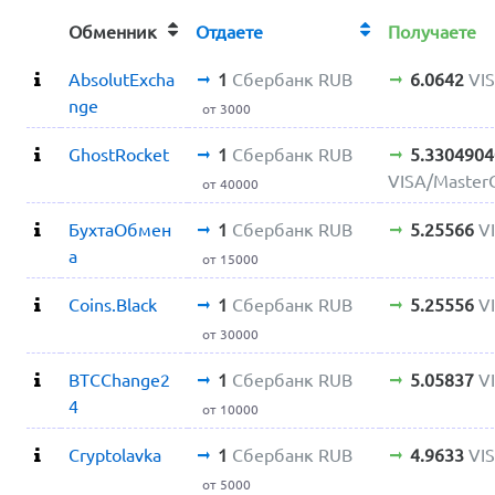
Обменник
Отдаете
Получаете
AbsolutExcha
1
Сбербанк RUB
6.0642
VI
nge
от 3000
GhostRocket
1
Сбербанк RUB
5.330490
VISA/Master
от 40000
БухтаОбмен
1
Сбербанк RUB
5.25566
V
а
от 15000
Coins.Black
1
Сбербанк RUB
5.25556
V
от 30000
BTCChange2
1
Сбербанк RUB
5.05837
V
4
от 10000
Cryptolavka
1
Сбербанк RUB
4.9633
VI
от 5000