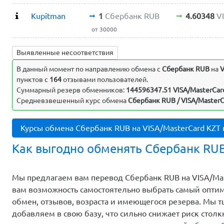
Kupitman
1
Сбербанк RUB
4.60348
V
от 30000
Выявленные несоответствия
В данный момент по направлению обмена c
Сбербанк RUB
на
V
пунктов с
164
отзывами пользователей.
Суммарный резерв обменников:
144596347.51 VISA/MasterCar
Средневзвешенный курс обмена
Сбербанк RUB / VISA/MasterC
Курсы обмена Сбербанк RUB на VISA/MasterCard KZT
Как выгодно обменять Сбербанк RUB 
Мы предлагаем вам перевод Сбербанк RUB на VISA/Mast
вам возможность самостоятельно выбрать самый оптим
обмен, отзывов, возраста и имеющегося резерва. Мы 
добавляем в свою базу, что сильно снижает риск стол