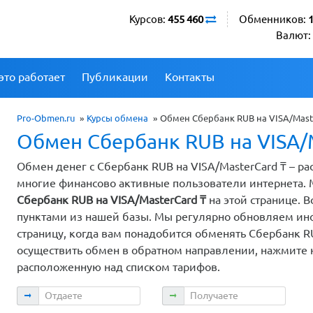
Курсов:
455 460
Обменников:
Валют:
это работает
Публикации
Контакты
Pro-Obmen.ru
»
Курсы обмена
»
Обмен Сбербанк RUB на VISA/Mast
Обмен Сбербанк RUB на VISA/
Обмен денег с Сбербанк RUB на VISA/MasterCard ₸ – р
многие финансово активные пользователи интернета.
Сбербанк RUB на VISA/MasterCard ₸
на этой странице.
пунктами из нашей базы. Мы регулярно обновляем инф
страницу, когда вам понадобится обменять Сбербанк RU
осуществить обмен в обратном направлении, нажмите н
расположенную над списком тарифов.
Отдаете
Получаете