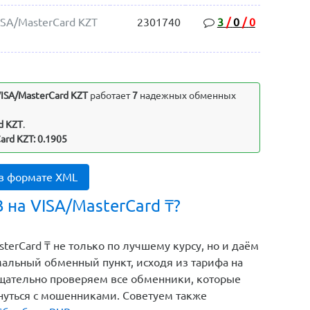
ISA/MasterCard KZT
2301740
3
/
0
/
0
ISA/MasterCard KZT
работает
7
надежных обменных
d KZT
.
ard KZT: 0.1905
 в формате XML
на VISA/MasterCard ₸?
erCard ₸ не только по лучшему курсу, но и даём
альный обменный пункт, исходя из тарифа на
тщательно проверяем все обменники, которые
кнуться с мошенниками. Советуем также