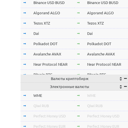
Binance USD BUSD
Binance USD BUSD
Algorand ALGO
Algorand ALGO
Tezos XTZ
Tezos XTZ
Dai
Dai
Polkadot DOT
Polkadot DOT
Avalanche AVAX
Avalanche AVAX
Near Protocol NEAR
Near Protocol NEAR
Bitcoin BTC
Bitcoin BTC
Валюты криптобирж
Terra LUNA
Terra LUNA
Электронные валюты
Cardano ADA
Cardano ADA
WME
WME
OmiseGo OMG
OmiseGo OMG
Qiwi RUB
Qiwi RUB
Verge XVG
Verge XVG
Perfect Money USD
Perfect Money USD
BitTorrent BTT
BitTorrent BTT
Perfect Money EUR
Perfect Money EUR