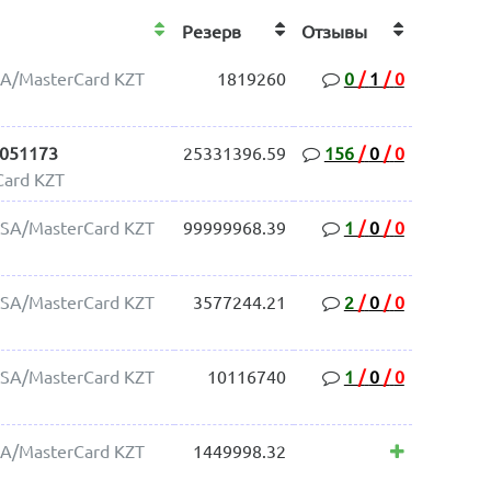
Резерв
Отзывы
SA/MasterCard KZT
1819260
0
/
1
/
0
4051173
25331396.59
156
/
0
/
0
Card KZT
ISA/MasterCard KZT
99999968.39
1
/
0
/
0
ISA/MasterCard KZT
3577244.21
2
/
0
/
0
ISA/MasterCard KZT
10116740
1
/
0
/
0
SA/MasterCard KZT
1449998.32