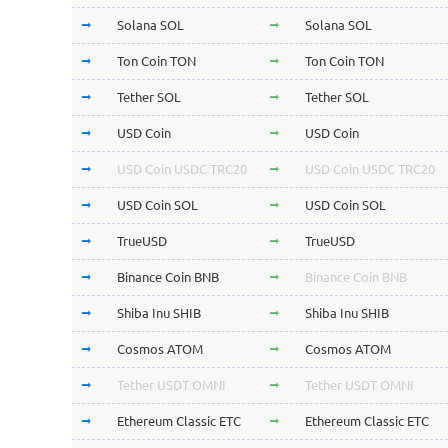
Solana SOL
Solana SOL
Ton Coin TON
Ton Coin TON
Tether SOL
Tether SOL
USD Coin
USD Coin
USD Coin USDC TRC20
USD Coin USDC TRC20
USD Coin SOL
USD Coin SOL
TrueUSD
TrueUSD
Binance Coin BNB
Binance Coin BNB
Shiba Inu SHIB
Shiba Inu SHIB
Cosmos ATOM
Cosmos ATOM
Tether USDT OMNI
Tether USDT OMNI
Ethereum Classic ETC
Ethereum Classic ETC