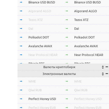
Binance USD BUSD
Binance USD BUSD
Algorand ALGO
Algorand ALGO
Tezos XTZ
Tezos XTZ
Dai
Dai
Polkadot DOT
Polkadot DOT
Avalanche AVAX
Avalanche AVAX
Near Protocol NEAR
Near Protocol NEAR
Bitcoin BTC
Bitcoin BTC
Валюты криптобирж
Terra LUNA
Terra LUNA
Электронные валюты
Cardano ADA
Cardano ADA
WME
WME
OmiseGo OMG
OmiseGo OMG
Qiwi RUB
Qiwi RUB
Verge XVG
Verge XVG
Perfect Money USD
Perfect Money USD
BitTorrent BTT
BitTorrent BTT
Perfect Money EUR
Perfect Money EUR