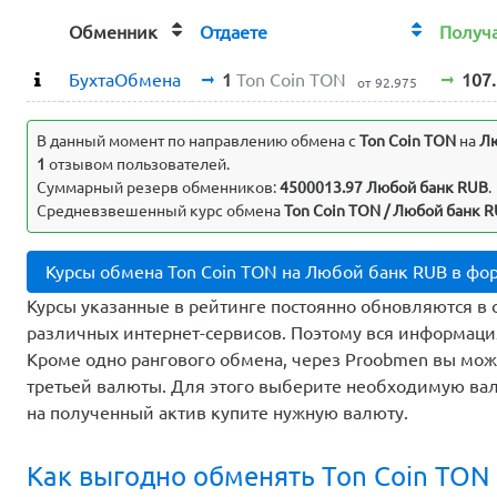
Обменник
Отдаете
Получ
БухтаОбмена
1
Ton Coin TON
107
от 92.975
В данный момент по направлению обмена c
Ton Coin TON
на
Лю
1
отзывом пользователей.
Суммарный резерв обменников:
4500013.97 Любой банк RUB
.
Средневзвешенный курс обмена
Ton Coin TON / Любой банк R
Курсы обмена Ton Coin TON на Любой банк RUB в фо
Курсы указанные в рейтинге постоянно обновляются в 
различных интернет-сервисов. Поэтому вся информаци
Кроме одно рангового обмена, через Proobmen вы мо
третьей валюты. Для этого выберите необходимую вал
на полученный актив купите нужную валюту.
Как выгодно обменять Ton Coin TON