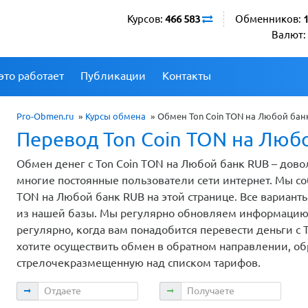
Курсов:
466 583
Обменников:
Валют:
это работает
Публикации
Контакты
Pro-Obmen.ru
»
Курсы обмена
»
Обмен Ton Coin TON на Любой бан
Перевод Ton Coin TON на Люб
Обмен денег с Ton Coin TON на Любой банк RUB – дово
многие постоянные пользователи сети интернет. Мы с
TON на Любой банк RUB на этой странице. Все вариа
из нашей базы. Мы регулярно обновляем информацию о
регулярно, когда вам понадобится перевести деньги с 
хотите осуществить обмен в обратном направлении, об
стрелочекразмещенную над списком тарифов.
Отдаете
Получаете