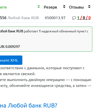
аете
Резерв
Отзывы
.556
Любой банк RUB
4500013.97
1
/
0
/
0
бой банк RUB
работает
1
надежный обменный пункт с
UB: 0.009297
рмате XML
соответствии с данными, которые поступают с
я является свежей.
жете выполнить двойную операцию — с помощью
юту, обменяйте имеющиеся средства, а затем —
 на Любой банк RUB?