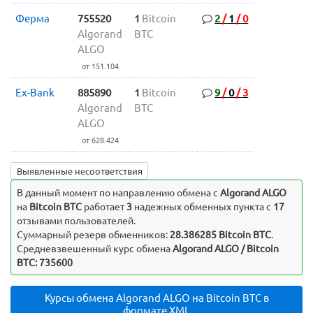
Ферма
755520
1
Bitcoin
2
/
1
/
0
Algorand
BTC
ALGO
от 151.104
Ex-Bank
885890
1
Bitcoin
9
/
0
/
3
Algorand
BTC
ALGO
от 628.424
Выявленные несоответствия
В данный момент по направлению обмена c
Algorand ALGO
на
Bitcoin BTC
работает
3
надежных обменных пункта с
17
отзывами пользователей.
Суммарный резерв обменников:
28.386285 Bitcoin BTC
.
Средневзвешенный курс обмена
Algorand ALGO / Bitcoin
BTC: 735600
Курсы обмена Algorand ALGO на Bitcoin BTC в
формате XML