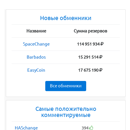
Новые обменники
Название
Сумма резервов
SpaceChange
114 951 934
Barbados
15 291 514
EasyCoin
17 675 190
Все обменники
Самые положительно
комментируемые
HASchange
394