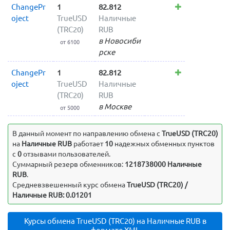
ChangePr
1
82.812
oject
TrueUSD
Наличные
(TRC20)
RUB
в Новосиби
от 6100
рске
ChangePr
1
82.812
oject
TrueUSD
Наличные
(TRC20)
RUB
в Москве
от 5000
В данный момент по направлению обмена c
TrueUSD (TRC20)
на
Наличные RUB
работает
10
надежных обменных пунктов
с
0
отзывами пользователей.
Суммарный резерв обменников:
1218738000 Наличные
RUB
.
Средневзвешенный курс обмена
TrueUSD (TRC20) /
Наличные RUB: 0.01201
Курсы обмена TrueUSD (TRC20) на Наличные RUB в