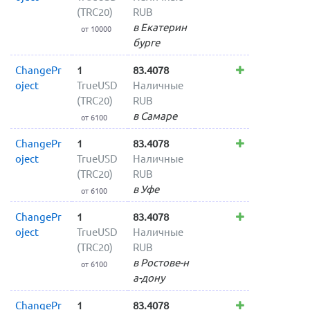
(TRC20)
RUB
в Екатерин
от 10000
бурге
ChangePr
1
83.4078
oject
TrueUSD
Наличные
(TRC20)
RUB
в Самаре
от 6100
ChangePr
1
83.4078
oject
TrueUSD
Наличные
(TRC20)
RUB
в Уфе
от 6100
ChangePr
1
83.4078
oject
TrueUSD
Наличные
(TRC20)
RUB
в Ростове-н
от 6100
а-дону
ChangePr
1
83.4078