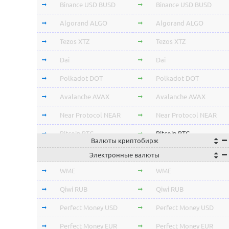
Binance USD BUSD
Binance USD BUSD
Algorand ALGO
Algorand ALGO
Tezos XTZ
Tezos XTZ
Dai
Dai
Polkadot DOT
Polkadot DOT
Avalanche AVAX
Avalanche AVAX
Near Protocol NEAR
Near Protocol NEAR
Bitcoin BTC
Bitcoin BTC
Валюты криптобирж
Terra LUNA
Terra LUNA
Электронные валюты
Cardano ADA
Cardano ADA
WME
WME
OmiseGo OMG
OmiseGo OMG
Qiwi RUB
Qiwi RUB
Verge XVG
Verge XVG
Perfect Money USD
Perfect Money USD
BitTorrent BTT
BitTorrent BTT
Perfect Money EUR
Perfect Money EUR