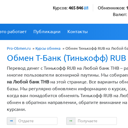
Курсов:
465 846
Обменников:
Валют:
это работает
Публикации
Контакты
Pro-Obmen.ru
»
Курсы обмена
»
Обмен Тинькофф RUB на Любой б
Обмен Т-Банк (Тинькофф) RUB
Перевод денег с Тинькофф RUB на Любой банк THB – р
многие пользователи всемирной паутины. Мы собира
на Любой банк THB
на этой странице. Все варианты о
базы. Мы регулярно обновляем информацию о курсах, п
когда вам понадобится обменять Тинькофф RUB на Люб
обмен в обратном направлении, обратите внимание на
курсами.
Отдаете
Получаете