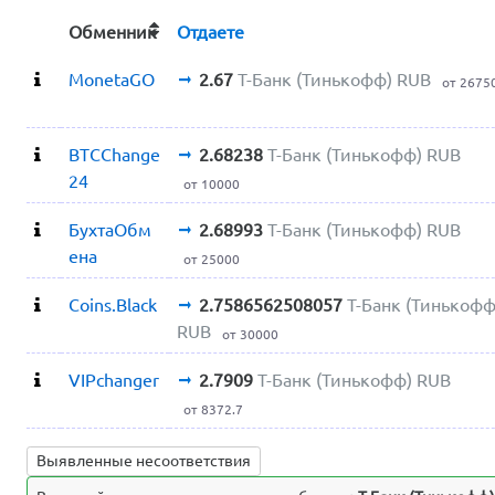
Обменник
Отдаете
MonetaGO
2.67
Т-Банк (Тинькофф) RUB
от 2675
BTCChange
2.68238
Т-Банк (Тинькофф) RUB
24
от 10000
БухтаОбм
2.68993
Т-Банк (Тинькофф) RUB
ена
от 25000
Coins.Black
2.7586562508057
Т-Банк (Тинькофф
RUB
от 30000
VIPchanger
2.7909
Т-Банк (Тинькофф) RUB
от 8372.7
Выявленные несоответствия