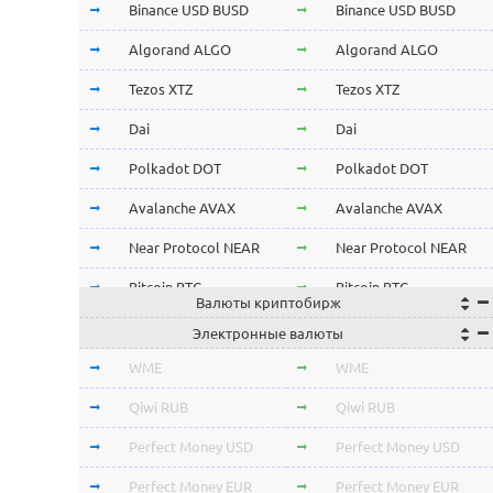
Binance USD BUSD
Binance USD BUSD
Algorand ALGO
Algorand ALGO
Tezos XTZ
Tezos XTZ
Dai
Dai
Polkadot DOT
Polkadot DOT
Avalanche AVAX
Avalanche AVAX
Near Protocol NEAR
Near Protocol NEAR
Bitcoin BTC
Bitcoin BTC
Валюты криптобирж
Terra LUNA
Terra LUNA
Электронные валюты
Cardano ADA
Cardano ADA
WME
WME
OmiseGo OMG
OmiseGo OMG
Qiwi RUB
Qiwi RUB
Verge XVG
Verge XVG
Perfect Money USD
Perfect Money USD
BitTorrent BTT
BitTorrent BTT
Perfect Money EUR
Perfect Money EUR