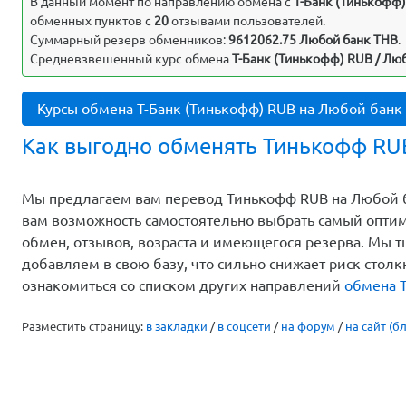
В данный момент по направлению обмена c
Т-Банк (Тинькофф
обменных пунктов с
20
отзывами пользователей.
Суммарный резерв обменников:
9612062.75 Любой банк THB
.
Средневзвешенный курс обмена
Т-Банк (Тинькофф) RUB / Люб
Курсы обмена Т-Банк (Тинькофф) RUB на Любой банк
Как выгодно обменять Тинькофф RU
Мы предлагаем вам перевод Тинькофф RUB на Любой ба
вам возможность самостоятельно выбрать самый оптим
обмен, отзывов, возраста и имеющегося резерва. Мы 
добавляем в свою базу, что сильно снижает риск стол
ознакомиться со списком других направлений
обмена 
Разместить страницу:
в закладки
/
в соцсети
/
на форум
/
на сайт (бл