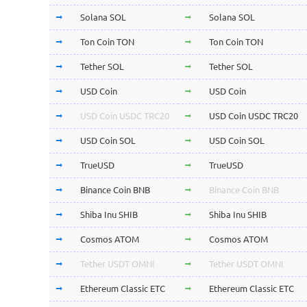
Solana SOL
Solana SOL
Ton Coin TON
Ton Coin TON
Tether SOL
Tether SOL
USD Coin
USD Coin
USD Coin USDC TRC20
USD Coin USDC TRC20
USD Coin SOL
USD Coin SOL
TrueUSD
TrueUSD
Binance Coin BNB
Binance Coin BNB
Shiba Inu SHIB
Shiba Inu SHIB
Cosmos ATOM
Cosmos ATOM
Tether USDT OMNI
Tether USDT OMNI
Ethereum Classic ETC
Ethereum Classic ETC