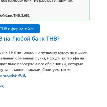
) RUB
на
Любой банк THB
работает
5
надежных
ой банк THB: 2.682
 THB в формате XML
B на Любой банк THB?
нк THB не только по лучшему курсу, но и даём
альный обменный пункт, исходя из тарифа на
тщательно проверяем все обменники, которые
кнуться с мошенниками. Советуем также
Тинькофф RUB
.
ог)