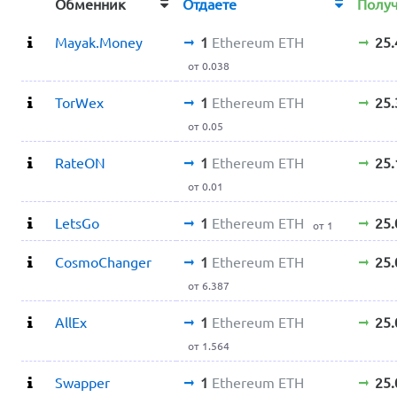
Обменник
Отдаете
Полу
Mayak.Money
1
Ethereum ETH
25
от 0.038
TorWex
1
Ethereum ETH
25.
от 0.05
RateON
1
Ethereum ETH
25
от 0.01
LetsGo
1
Ethereum ETH
25
от 1
CosmoChanger
1
Ethereum ETH
25
от 6.387
AllEx
1
Ethereum ETH
25
от 1.564
Swapper
1
Ethereum ETH
25