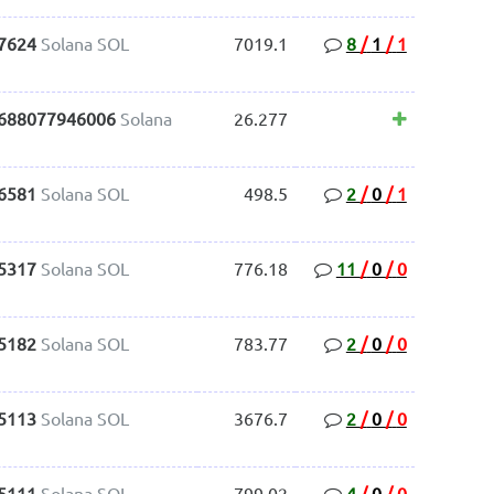
.7624
Solana SOL
7019.1
8
/
1
/
1
.688077946006
Solana
26.277
.6581
Solana SOL
498.5
2
/
0
/
1
.5317
Solana SOL
776.18
11
/
0
/
0
.5182
Solana SOL
783.77
2
/
0
/
0
.5113
Solana SOL
3676.7
2
/
0
/
0
.5111
Solana SOL
799.02
4
/
0
/
0