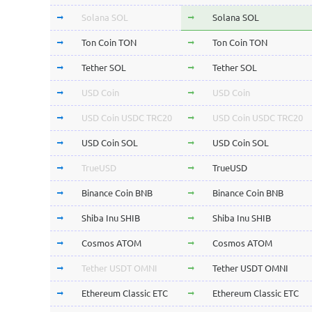
Solana SOL
Solana SOL
Ton Coin TON
Ton Coin TON
Tether SOL
Tether SOL
USD Coin
USD Coin
USD Coin USDC TRC20
USD Coin USDC TRC20
USD Coin SOL
USD Coin SOL
TrueUSD
TrueUSD
Binance Coin BNB
Binance Coin BNB
Shiba Inu SHIB
Shiba Inu SHIB
Cosmos ATOM
Cosmos ATOM
Tether USDT OMNI
Tether USDT OMNI
Ethereum Classic ETC
Ethereum Classic ETC