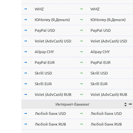
Stellar Lumens XLM
Stellar Lumens XLM
WMZ
WMZ
NEO
NEO
ЮMoney (Я.Деньги)
ЮMoney (Я.Деньги)
ChainLink LINK
ChainLink LINK
PayPal USD
PayPal USD
Qtum
Qtum
Volet (AdvCash) USD
Volet (AdvCash) USD
Iota MIOTA
Iota MIOTA
Alipay CNY
Alipay CNY
Waves
Waves
PayPal EUR
PayPal EUR
Icon ICX
Icon ICX
Skrill USD
Skrill USD
Zcash ZEC
Zcash ZEC
Skrill EUR
Skrill EUR
Ontology ONT
Ontology ONT
Volet (AdvCash) RUB
Volet (AdvCash) RUB
Интернет-банкинг
0x ZRX
0x ZRX
Volet (AdvCash) EUR
Volet (AdvCash) EUR
Любой банк USD
Любой банк USD
VeChain VET
VeChain VET
Volet (AdvCash) KZT
Volet (AdvCash) KZT
Любой банк RUB
Любой банк RUB
Ravencoin RVN
Ravencoin RVN
ePayments USD
ePayments USD