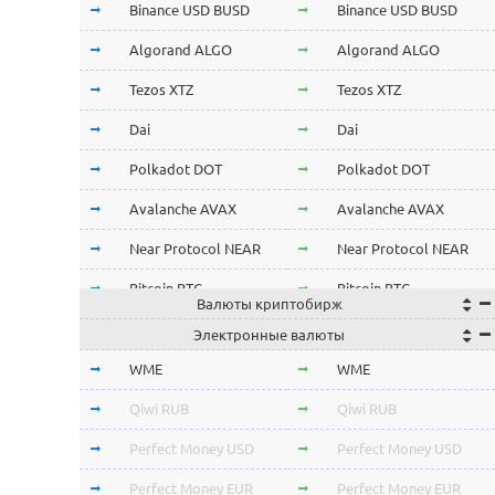
Binance USD BUSD
Binance USD BUSD
Algorand ALGO
Algorand ALGO
Tezos XTZ
Tezos XTZ
Dai
Dai
Polkadot DOT
Polkadot DOT
Avalanche AVAX
Avalanche AVAX
Near Protocol NEAR
Near Protocol NEAR
Bitcoin BTC
Bitcoin BTC
Валюты криптобирж
Terra LUNA
Terra LUNA
Электронные валюты
Cardano ADA
Cardano ADA
WME
WME
OmiseGo OMG
OmiseGo OMG
Qiwi RUB
Qiwi RUB
Verge XVG
Verge XVG
Perfect Money USD
Perfect Money USD
BitTorrent BTT
BitTorrent BTT
Perfect Money EUR
Perfect Money EUR