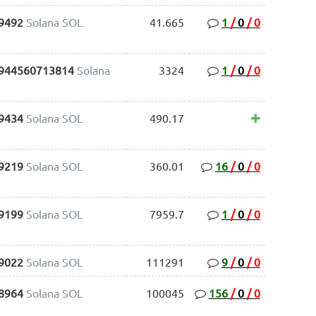
.9492
Solana SOL
41.665
1
/
0
/
0
.944560713814
Solana
3324
1
/
0
/
0
.9434
Solana SOL
490.17
.9219
Solana SOL
360.01
16
/
0
/
0
.9199
Solana SOL
7959.7
1
/
0
/
0
.9022
Solana SOL
111291
9
/
0
/
0
.8964
Solana SOL
100045
156
/
0
/
0