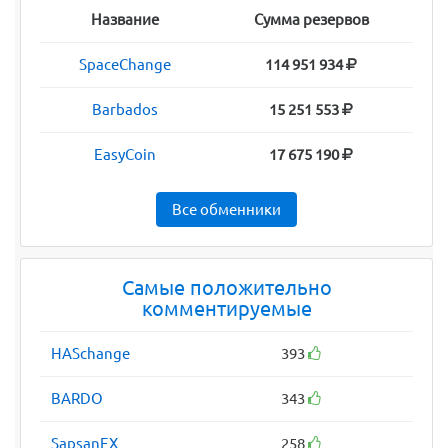
Название
Сумма резервов
SpaceChange
114 951 934
Barbados
15 251 553
EasyCoin
17 675 190
Все обменники
Самые положительно
комментируемые
HASchange
393
BARDO
343
SapsanEX
258