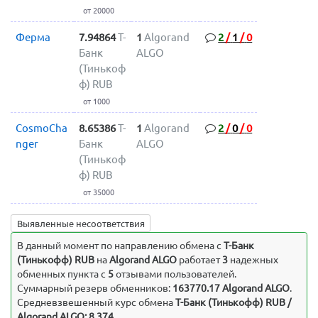
от 20000
Ферма
7.94864
Т-
1
Algorand
2
/
1
/
0
Банк
ALGO
(Тинькоф
ф) RUB
от 1000
CosmoCha
8.65386
Т-
1
Algorand
2
/
0
/
0
nger
Банк
ALGO
(Тинькоф
ф) RUB
от 35000
Выявленные несоответствия
В данный момент по направлению обмена c
Т-Банк
(Тинькофф) RUB
на
Algorand ALGO
работает
3
надежных
обменных пункта с
5
отзывами пользователей.
Суммарный резерв обменников:
163770.17 Algorand ALGO
.
Средневзвешенный курс обмена
Т-Банк (Тинькофф) RUB /
Algorand ALGO: 8.374