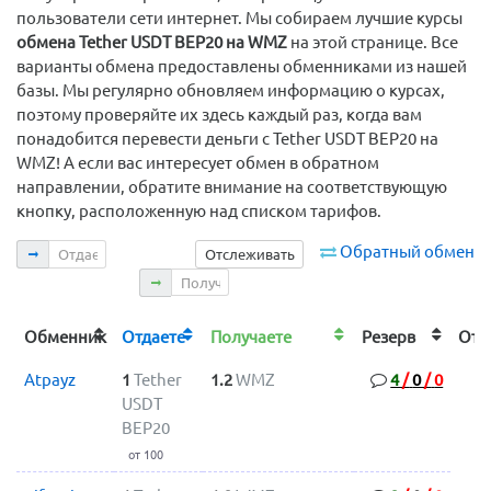
пользователи сети интернет. Мы собираем лучшие курсы
обмена Tether USDT BEP20 на WMZ
на этой странице. Все
варианты обмена предоставлены обменниками из нашей
базы. Мы регулярно обновляем информацию о курсах,
поэтому проверяйте их здесь каждый раз, когда вам
понадобится перевести деньги с Tether USDT BEP20 на
WMZ! А если вас интересует обмен в обратном
направлении, обратите внимание на соответствующую
кнопку, расположенную над списком тарифов.
Отдаете
Обратный обмен
Отслеживать
Получаете
Обменник
Отдаете
Получаете
Резерв
От
Atpayz
1
Tether
1.2
WMZ
4
/
0
/
0
USDT
BEP20
от 100