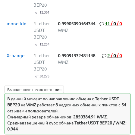
BEP20
от 12.361
monetkin
1
Tether
0.99905090164344
11
/
0
/
0
USDT
WMZ
BEP20
от 12.254
Xchange
1
Tether
0.99091332481148
2
/
0
/
0
USDT
WMZ
BEP20
от 30.275
Выявленные несоответствия
В данный момент по направлению обмена c
Tether USDT
BEP20
на
WMZ
работает
8
надежных обменных пунктов с
54
отзывами пользователей.
Суммарный резерв обменников:
2850384.91 WMZ
.
Средневзвешенный курс обмена
Tether USDT BEP20 / WMZ:
0.944