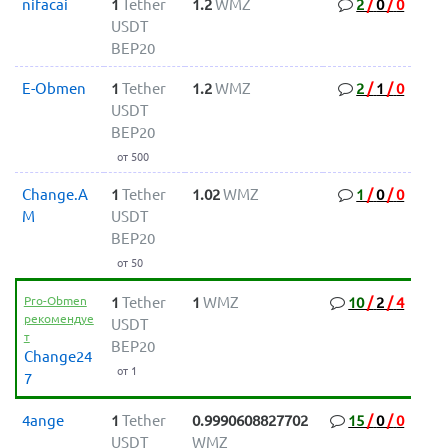
nifacai
1
Tether
1.2
WMZ
2
/
0
/
0
USDT
BEP20
E-Obmen
1
Tether
1.2
WMZ
2
/
1
/
0
USDT
BEP20
от 500
Change.A
1
Tether
1.02
WMZ
1
/
0
/
0
M
USDT
BEP20
от 50
Pro-Obmen
1
Tether
1
WMZ
10
/
2
/
4
рекомендуе
USDT
т
BEP20
Change24
от 1
7
4ange
1
Tether
0.9990608827702
15
/
0
/
0
USDT
WMZ