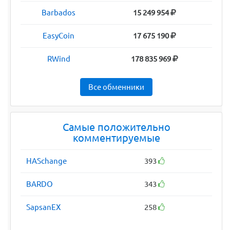
Barbados
15 249 954
EasyCoin
17 675 190
RWind
178 835 969
Все обменники
Самые положительно
комментируемые
HASchange
393
BARDO
343
SapsanEX
258