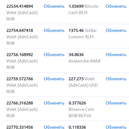
22534.414894
Обменять
1.03699
Bitcoin
Обменять
Volet (AdvCash)
Cash BCH
RUB
22754.647418
Обменять
1375.46
Stellar
Обменять
Volet (AdvCash)
Lumens XLM
RUB
22756.168992
Обменять
34.8636
Обменять
Volet (AdvCash)
Avalanche AVAX
RUB
22759.572766
Обменять
227.273
Volet
Обменять
Volet (AdvCash)
(AdvCash) USD
RUB
22766.316288
Обменять
0.377626
Обменять
Volet (AdvCash)
Binance Coin
RUB
BNB BEP20
22770.331456
Обменять
0.118336
Обменять