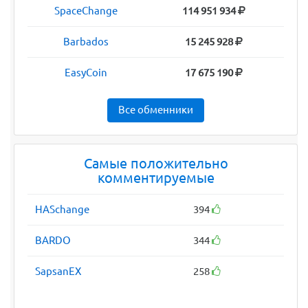
SpaceChange
114 951 934
Barbados
15 245 928
EasyCoin
17 675 190
Все обменники
Самые положительно
комментируемые
HASchange
394
BARDO
344
SapsanEX
258