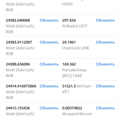
Volet (AdvCash)
MATIC
RUB
24382.640068
Обменять
297.656
Обменять
Volet (AdvCash)
Polkadot DOT
RUB
24383.9112097
Обменять
29.1961
Обменять
Volet (AdvCash)
ChainLink LINK
RUB
24388.636086
Обменять
169.362
Обменять
Volet (AdvCash)
PancakeSwap
RUB
(BSC) CAKE
24414.416975866
Обменять
51521.5
VeChain
Обменять
Volet (AdvCash)
VET
RUB
24415.155436
Обменять
0.00374822
Обменять
Volet (AdvCash)
Wrapped Bitcoin