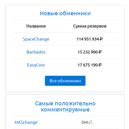
Новые обменники
Название
Сумма резервов
SpaceChange
114 951 934
Barbados
15 232 900
EasyCoin
17 675 190
Все обменники
Самые положительно
комментируемые
HASchange
394