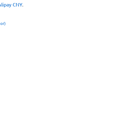
lipay CNY
.
ог)