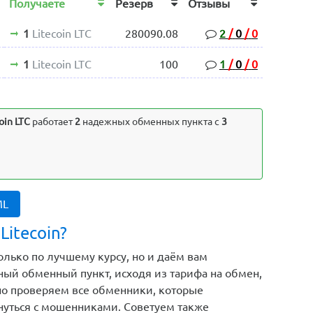
Получаете
Резерв
Отзывы
1
Litecoin LTC
280090.08
2
/
0
/
0
1
Litecoin LTC
100
1
/
0
/
0
oin LTC
работает
2
надежных обменных пункта с
3
ML
Litecoin?
только по лучшему курсу, но и даём вам
ый обменный пункт, исходя из тарифа на обмен,
но проверяем все обменники, которые
кнуться с мошенниками. Советуем также