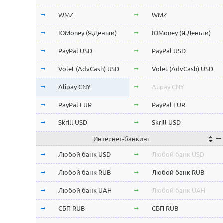
Stellar Lumens XLM
Stellar Lumens XLM
WMZ
WMZ
NEO
NEO
ЮMoney (Я.Деньги)
ЮMoney (Я.Деньги)
ChainLink LINK
ChainLink LINK
PayPal USD
PayPal USD
Qtum
Qtum
Volet (AdvCash) USD
Volet (AdvCash) USD
Iota MIOTA
Iota MIOTA
Alipay CNY
Alipay CNY
Waves
Waves
PayPal EUR
PayPal EUR
Icon ICX
Icon ICX
Skrill USD
Skrill USD
Интернет-банкинг
Zcash ZEC
Zcash ZEC
Skrill EUR
Skrill EUR
Любой банк USD
Любой банк USD
Ontology ONT
Ontology ONT
Volet (AdvCash) RUB
Volet (AdvCash) RUB
Любой банк RUB
Любой банк RUB
0x ZRX
0x ZRX
Volet (AdvCash) EUR
Volet (AdvCash) EUR
Любой банк UAH
Любой банк UAH
VeChain VET
VeChain VET
Volet (AdvCash) KZT
Volet (AdvCash) KZT
СБП RUB
СБП RUB
Ravencoin RVN
Ravencoin RVN
ePayments USD
ePayments USD