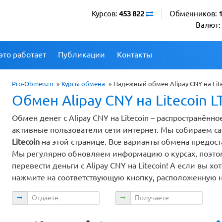
Курсов:
453 822
Обменников:
Валют:
это работает
Публикации
Контакты
Pro-Obmen.ru
»
Курсы обмена
»
Надежный обмен Alipay CNY на Lit
Обмен Alipay CNY на Litecoin L
Обмен денег с Alipay CNY на Litecoin – распространён
активные пользователи сети интернет. Мы собираем 
Litecoin
на этой странице. Все варианты обмена предо
Мы регулярно обновляем информацию о курсах, поэтом
перевести деньги с Alipay CNY на Litecoin! А если вы 
нажмите на соответствующую кнопку, расположенную н
Отдаете
Получаете