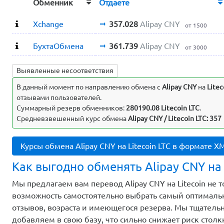
Обменник
Отдаете
Xchange
357.028
Alipay CNY
от 1500
БухтаОбмена
361.739
Alipay CNY
от 3000
Выявленные несоответствия
В данный момент по направлению обмена c
Alipay CNY
на
Litec
отзывами пользователей.
Суммарный резерв обменников:
280190.08 Litecoin LTC
.
Средневзвешенный курс обмена
Alipay CNY / Litecoin LTC: 357
Курсы обмена Alipay CNY на Litecoin LTC в формате X
Как выгодно обменять Alipay CNY на 
Мы предлагаем вам перевод Alipay CNY на Litecoin не 
возможность самостоятельно выбрать самый оптимальн
отзывов, возраста и имеющегося резерва. Мы тщатель
добавляем в свою базу, что сильно снижает риск стол