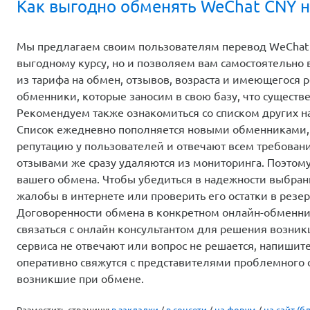
Как выгодно обменять WeChat CNY н
Мы предлагаем своим пользователям перевод WeChat 
выгодному курсу, но и позволяем вам самостоятельно
из тарифа на обмен, отзывов, возраста и имеющегося 
обменники, которые заносим в свою базу, что существ
Рекомендуем также ознакомиться со списком других 
Список ежедневно пополняется новыми обменниками,
репутацию у пользователей и отвечают всем требован
отзывами же сразу удаляются из мониторинга. Поэтом
вашего обмена. Чтобы убедиться в надежности выбранн
жалобы в интернете или проверить его остатки в резер
Договоренности обмена в конкретном онлайн-обменник
связаться с онлайн консультантом для решения возни
сервиса не отвечают или вопрос не решается, напиши
оперативно свяжутся с представителями проблемного 
возникшие при обмене.
Разместить страницу:
в закладки
/
в соцсети
/
на форум
/
на сайт (бл