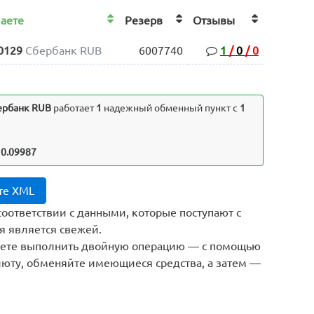
чаете
Резерв
Отзывы
0129
Сбербанк RUB
6007740
1
/
0
/
0
ербанк RUB
работает
1
надежный обменный пункт с
1
 0.09987
те XML
соответствии с данными, которые поступают с
я является свежей.
жете выполнить двойную операцию — с помощью
юту, обменяйте имеющиеся средства, а затем —