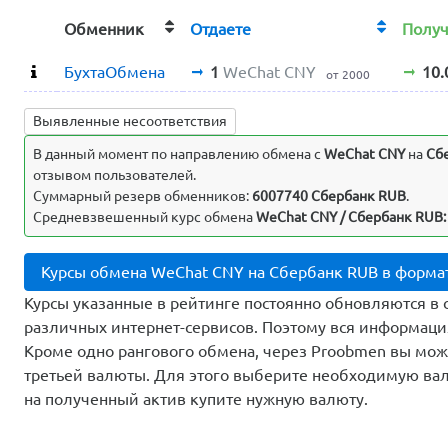
Обменник
Отдаете
Полу
БухтаОбмена
1
WeChat CNY
10.
от 2000
Выявленные несоответствия
В данный момент по направлению обмена c
WeChat CNY
на
Сб
отзывом пользователей.
Суммарный резерв обменников:
6007740 Сбербанк RUB
.
Средневзвешенный курс обмена
WeChat CNY / Сбербанк RUB:
Курсы обмена WeChat CNY на Сбербанк RUB в форма
Курсы указанные в рейтинге постоянно обновляются в 
различных интернет-сервисов. Поэтому вся информаци
Кроме одно рангового обмена, через Proobmen вы мо
третьей валюты. Для этого выберите необходимую вал
на полученный актив купите нужную валюту.