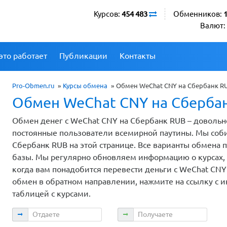
Курсов:
454 483
Обменников:
Валют:
это работает
Публикации
Контакты
Pro-Obmen.ru
»
Курсы обмена
»
Обмен WeChat CNY на Сбербанк R
Обмен WeChat CNY на Сберба
Обмен денег с WeChat CNY на Сбербанк RUB – довольн
постоянные пользователи всемирной паутины. Мы соб
Сбербанк RUB на этой странице. Все варианты обмена
базы. Мы регулярно обновляем информацию о курсах, п
когда вам понадобится перевести деньги с WeChat CNY
обмен в обратном направлении, нажмите на ссылку с 
таблицей с курсами.
Отдаете
Получаете