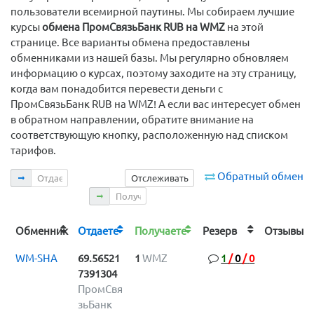
пользователи всемирной паутины. Мы собираем лучшие
курсы
обмена ПромСвязьБанк RUB на WMZ
на этой
странице. Все варианты обмена предоставлены
обменниками из нашей базы. Мы регулярно обновляем
информацию о курсах, поэтому заходите на эту страницу,
когда вам понадобится перевести деньги с
ПромСвязьБанк RUB на WMZ! А если вас интересует обмен
в обратном направлении, обратите внимание на
соответствующую кнопку, расположенную над списком
тарифов.
Отдаете
Обратный обмен
Отслеживать
Получаете
Обменник
Отдаете
Получаете
Резерв
Отзыв
WM-SHA
69.56521
1
WMZ
1
/
0
/
0
7391304
ПромСвя
зьБанк