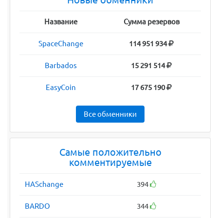
Название
Сумма резервов
SpaceChange
114 951 934
Barbados
15 291 514
EasyCoin
17 675 190
Все обменники
Самые положительно
комментируемые
HASchange
394
BARDO
344