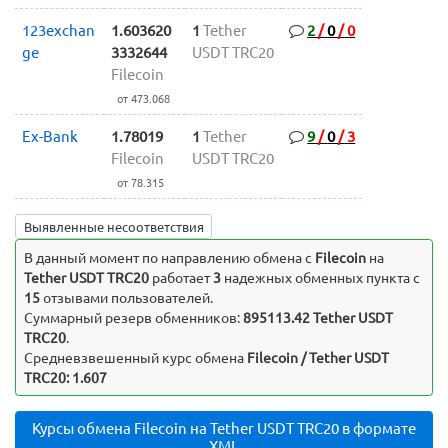
123exchan
1.603620
1
Tether
2
/
0
/
0
ge
3332644
USDT TRC20
Filecoin
от 473.068
Ex-Bank
1.78019
1
Tether
9
/
0
/
3
Filecoin
USDT TRC20
от 78.315
Выявленные несоответствия
В данный момент по направлению обмена c
Filecoin
на
Tether USDT TRC20
работает
3
надежных обменных пункта с
15
отзывами пользователей.
Суммарный резерв обменников:
895113.42 Tether USDT
TRC20
.
Средневзвешенный курс обмена
Filecoin / Tether USDT
TRC20: 1.607
Курсы обмена Filecoin на Tether USDT TRC20 в формате
XML