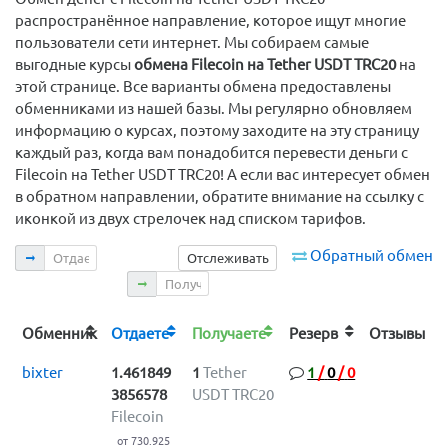
распространённое направление, которое ищут многие
пользователи сети интернет. Мы собираем самые
выгодные курсы
обмена Filecoin на Tether USDT TRC20
на
этой странице. Все варианты обмена предоставлены
обменниками из нашей базы. Мы регулярно обновляем
информацию о курсах, поэтому заходите на эту страницу
каждый раз, когда вам понадобится перевести деньги с
Filecoin на Tether USDT TRC20! А если вас интересует обмен
в обратном направлении, обратите внимание на ссылку с
иконкой из двух стрелочек над списком тарифов.
Отдаете
Обратный обмен
Отслеживать
Получаете
Обменник
Отдаете
Получаете
Резерв
Отзывы
bixter
1.461849
1
Tether
1
/
0
/
0
3856578
USDT TRC20
Filecoin
от 730.925