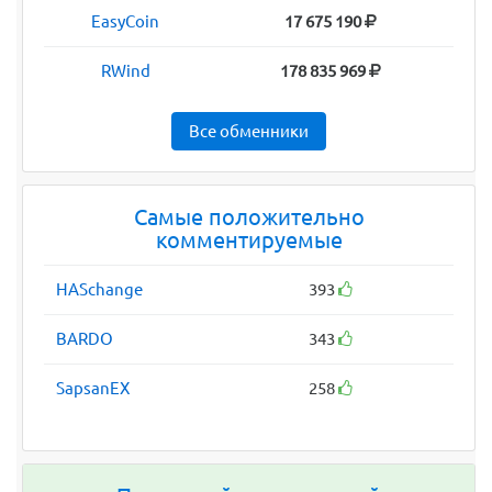
EasyCoin
17 675 190
RWind
178 835 969
Все обменники
Самые положительно
комментируемые
HASchange
393
BARDO
343
SapsanEX
258