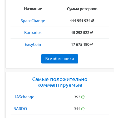
Название
Сумма резервов
SpaceChange
114 951 934
Barbados
15 292 522
EasyCoin
17 675 190
Все обменники
Самые положительно
комментируемые
HASchange
393
BARDO
344