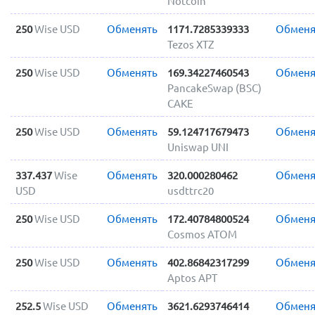
Notcoin
250
Wise USD
Обменять
1171.7285339333
Обменя
Tezos XTZ
250
Wise USD
Обменять
169.34227460543
Обменя
PancakeSwap (BSC)
CAKE
250
Wise USD
Обменять
59.124717679473
Обменя
Uniswap UNI
337.437
Wise
Обменять
320.000280462
Обменя
USD
usdttrc20
250
Wise USD
Обменять
172.40784800524
Обменя
Cosmos ATOM
250
Wise USD
Обменять
402.86842317299
Обменя
Aptos APT
252.5
Wise USD
Обменять
3621.6293746414
Обменя