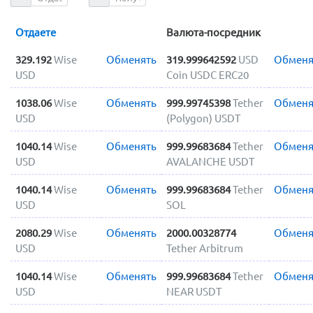
Отдаете
Валюта-посредник
329.192
Wise
Обменять
319.999642592
USD
Обменя
USD
Coin USDC ERC20
1038.06
Wise
Обменять
999.99745398
Tether
Обменя
USD
(Polygon) USDT
1040.14
Wise
Обменять
999.99683684
Tether
Обменя
USD
AVALANCHE USDT
1040.14
Wise
Обменять
999.99683684
Tether
Обменя
USD
SOL
2080.29
Wise
Обменять
2000.00328774
Обменя
USD
Tether Arbitrum
1040.14
Wise
Обменять
999.99683684
Tether
Обменя
USD
NEAR USDT