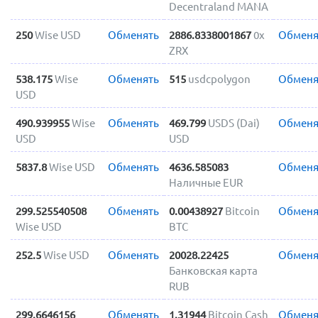
Decentraland MANA
250
Wise USD
Обменять
2886.8338001867
0x
Обменя
ZRX
538.175
Wise
Обменять
515
usdcpolygon
Обменя
USD
490.939955
Wise
Обменять
469.799
USDS (Dai)
Обменя
USD
USD
5837.8
Wise USD
Обменять
4636.585083
Обменя
Наличные EUR
299.525540508
Обменять
0.00438927
Bitcoin
Обменя
Wise USD
BTC
252.5
Wise USD
Обменять
20028.22425
Обменя
Банковская карта
RUB
299.6646156
Обменять
1.31944
Bitcoin Cash
Обменя