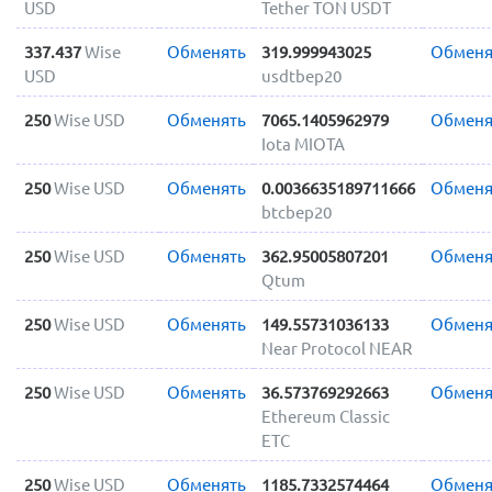
USD
Tether TON USDT
337.437
Wise
Обменять
319.999943025
Обменя
USD
usdtbep20
250
Wise USD
Обменять
7065.1405962979
Обменя
Iota MIOTA
250
Wise USD
Обменять
0.0036635189711666
Обменя
btcbep20
250
Wise USD
Обменять
362.95005807201
Обменя
Qtum
250
Wise USD
Обменять
149.55731036133
Обменя
Near Protocol NEAR
250
Wise USD
Обменять
36.573769292663
Обменя
Ethereum Classic
ETC
250
Wise USD
Обменять
1185.7332574464
Обменя