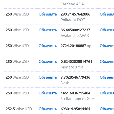
Cardano ADA
250
Wise USD
Обменять
290.71457642886
Обменя
Polkadot DOT
250
Wise USD
Обменять
36.445008127237
Обменя
Avalanche AVAX
250
Wise USD
Обменять
2724.20180887
op
Обменя
250
Wise USD
Обменять
0.62402028814761
Обменя
Monero XMR
250
Wise USD
Обменять
7.7028546779436
Обменя
Dash
250
Wise USD
Обменять
1461.6036715484
Обменя
Stellar Lumens XLM
252.5
Wise USD
Обменять
693014.95814464
Обменя