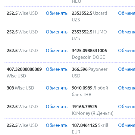
NEO
252.5
Wise USD
Обменять
2353552.5
Uzcard
Обменя
UZS
252.5
Wise USD
Обменять
2353552.5
HUMO
Обменя
UZS
252.5
Wise USD
Обменять
3425.0988531006
Обменя
Dogecoin DOGE
407.32888888889
Обменять
366.596
Payoneer
Обменя
Wise USD
USD
303
Wise USD
Обменять
9010.0989
Любой
Обменя
банк THB
252.5
Wise USD
Обменять
19166.79525
Обменя
ЮMoney (Я.Деньги)
252.5
Wise USD
Обменять
187.8461125
Skrill
Обменя
EUR