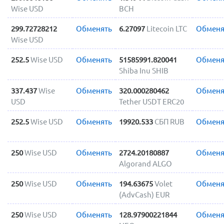
Wise USD
BCH
299.72728212
Обменять
6.27097
Litecoin LTC
Обменя
Wise USD
252.5
Wise USD
Обменять
51585991.820041
Обменя
Shiba Inu SHIB
337.437
Wise
Обменять
320.000280462
Обменя
USD
Tether USDT ERC20
252.5
Wise USD
Обменять
19920.533
СБП RUB
Обменя
250
Wise USD
Обменять
2724.20180887
Обменя
Algorand ALGO
250
Wise USD
Обменять
194.63675
Volet
Обменя
(AdvCash) EUR
250
Wise USD
Обменять
128.97900221844
Обменя