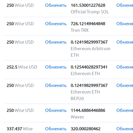
250
Wise USD
Обменять
161.53001227628
Обменя
Official Trump SOL
250
Wise USD
Обменять
726.12149464848
Обменя
Tron TRX
250
Wise USD
Обменять
0.12419829997367
Обменя
Ethereum Arbitrum
ETH
252.5
Wise USD
Обменять
0.12544028297341
Обменя
Ethereum ETH
250
Wise USD
Обменять
0.12419829997367
Обменя
Ethereum ETH
BEP20
250
Wise USD
Обменять
1144.6886446886
Обменя
Waves
337.437
Wise
Обменять
320.000280462
Обменя