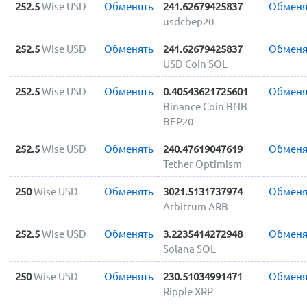
252.5
Wise USD
Обменять
241.62679425837
Обменя
usdcbep20
252.5
Wise USD
Обменять
241.62679425837
Обменя
USD Coin SOL
252.5
Wise USD
Обменять
0.40543621725601
Обменя
Binance Coin BNB
BEP20
252.5
Wise USD
Обменять
240.47619047619
Обменя
Tether Optimism
250
Wise USD
Обменять
3021.5131737974
Обменя
Arbitrum ARB
252.5
Wise USD
Обменять
3.2235414272948
Обменя
Solana SOL
250
Wise USD
Обменять
230.51034991471
Обменя
Ripple XRP