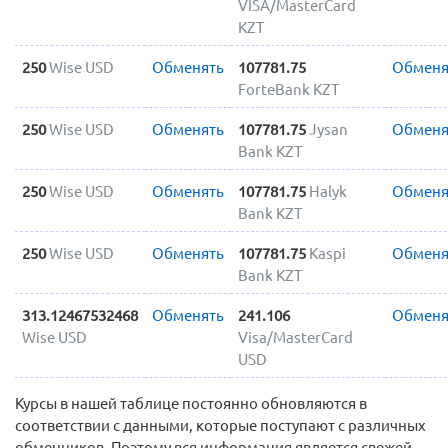
VISA/MasterCard
KZT
250
Wise USD
Обменять
107781.75
Обменя
ForteBank KZT
250
Wise USD
Обменять
107781.75
Jysan
Обменя
Bank KZT
250
Wise USD
Обменять
107781.75
Halyk
Обменя
Bank KZT
250
Wise USD
Обменять
107781.75
Kaspi
Обменя
Bank KZT
313.12467532468
Обменять
241.106
Обменя
Wise USD
Visa/MasterCard
USD
Курсы в нашей таблице постоянно обновляются в
соответствии с данными, которые поступают с различных
обменников. Поэтому вся информация является свежей.