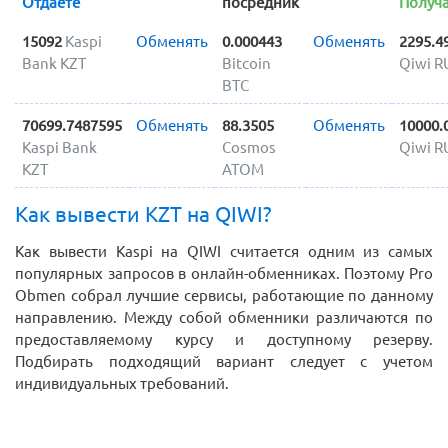
Отдаете
посредник
Получ
15092
Kaspi
Обменять
0.000443
Обменять
2295.4
Bank KZT
Bitcoin
Qiwi R
BTC
70699.7487595
Обменять
88.3505
Обменять
10000.
Kaspi Bank
Cosmos
Qiwi R
KZT
ATOM
Как вывести KZT на QIWI?
Как вывести Kaspi на QIWI считается одним из самых
популярных запросов в онлайн-обменниках. Поэтому Pro
Obmen собрал лучшие сервисы, работающие по данному
направлению. Между собой обменники различаются по
предоставляемому курсу и доступному резерву.
Подбирать подходящий вариант следует с учетом
индивидуальных требований.