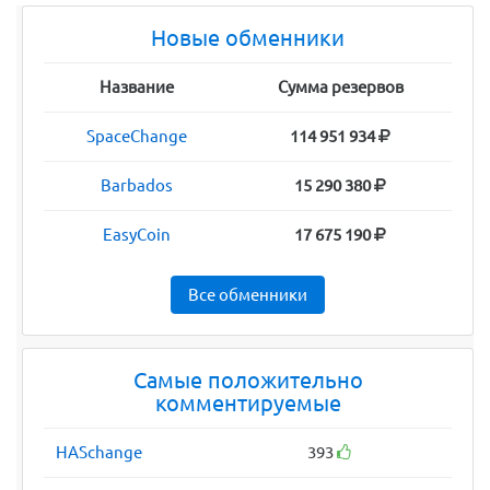
Новые обменники
Название
Сумма резервов
SpaceChange
114 951 934
Barbados
15 290 380
EasyCoin
17 675 190
Все обменники
Самые положительно
комментируемые
HASchange
393