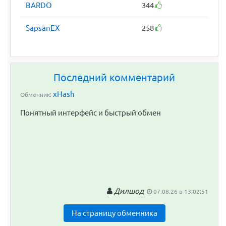
BARDO
344
SapsanEX
258
Последний комментарий
xHash
Обменник:
Понятный интерфейс и быстрый обмен
Дилшод
07.08.26 в 13:02:51
На страницу обменника