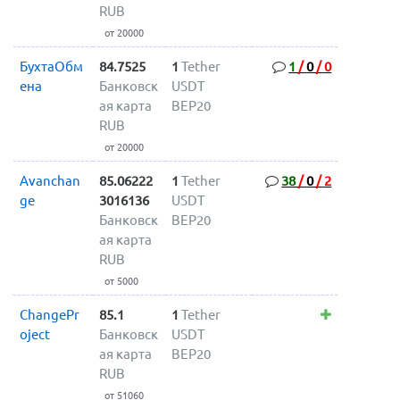
RUB
от 20000
БухтаОбм
84.7525
1
Tether
1
/
0
/
0
ена
Банковск
USDT
ая карта
BEP20
RUB
от 20000
Avanchan
85.06222
1
Tether
38
/
0
/
2
ge
3016136
USDT
Банковск
BEP20
ая карта
RUB
от 5000
ChangePr
85.1
1
Tether
oject
Банковск
USDT
ая карта
BEP20
RUB
от 51060