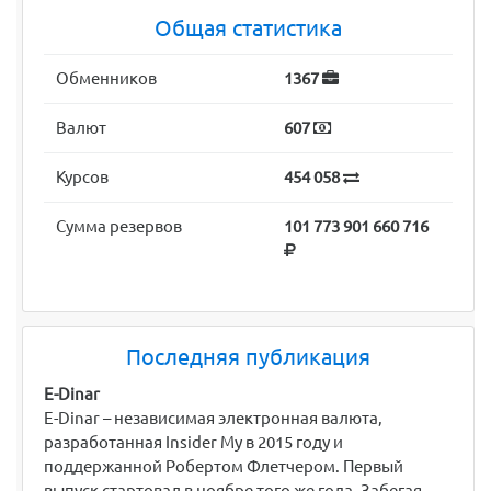
Общая статистика
Обменников
1367
Валют
607
Курсов
454 058
Сумма резервов
101 773 901 660 716
Последняя публикация
E-Dinar
E-Dinar – независимая электронная валюта,
разработанная Insider My в 2015 году и
поддержанной Робертом Флетчером. Первый
выпуск стартовал в ноябре того же года. Забегая