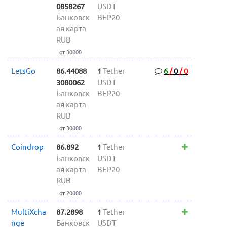
0858267
USDT
Банковск
BEP20
ая карта
RUB
от 30000
LetsGo
86.44088
1
Tether
6
/
0
/
0
3080062
USDT
Банковск
BEP20
ая карта
RUB
от 30000
Coindrop
86.892
1
Tether
Банковск
USDT
ая карта
BEP20
RUB
от 20000
MultiXcha
87.2898
1
Tether
nge
Банковск
USDT