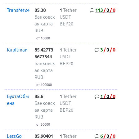
Transfer24
85.38
1
Tether
113
/
0
/
0
Банковск
USDT
ая карта
BEP20
RUB
от 10000
Kupitman
85.42773
1
Tether
3
/
0
/
0
6677544
USDT
Банковск
BEP20
ая карта
RUB
от 100000
БухтаОбм
85.6
1
Tether
1
/
0
/
0
ена
Банковск
USDT
ая карта
BEP20
RUB
от 30000
LetsGo
85.90401
1
Tether
6
/
0
/
0