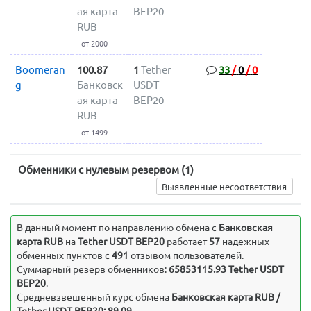
ая карта
BEP20
RUB
от 2000
Boomeran
100.87
1
Tether
33
/
0
/
0
g
Банковск
USDT
ая карта
BEP20
RUB
от 1499
Обменники с нулевым резервом (1)
Выявленные несоответствия
В данный момент по направлению обмена c
Банковская
карта RUB
на
Tether USDT BEP20
работает
57
надежных
обменных пунктов с
491
отзывом пользователей.
Суммарный резерв обменников:
65853115.93 Tether USDT
BEP20
.
Средневзвешенный курс обмена
Банковская карта RUB /