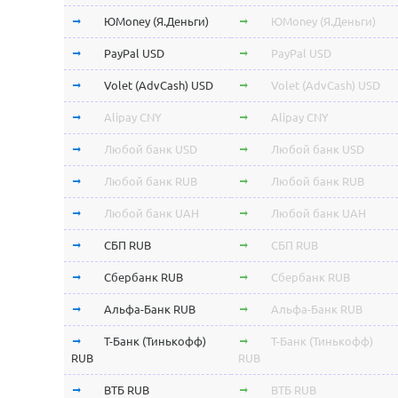
ЮMoney (Я.Деньги)
ЮMoney (Я.Деньги)
PayPal USD
PayPal USD
Volet (AdvCash) USD
Volet (AdvCash) USD
Alipay CNY
Alipay CNY
Любой банк USD
Любой банк USD
Любой банк RUB
Любой банк RUB
Любой банк UAH
Любой банк UAH
СБП RUB
СБП RUB
Сбербанк RUB
Сбербанк RUB
Альфа-Банк RUB
Альфа-Банк RUB
Т-Банк (Тинькофф)
Т-Банк (Тинькофф)
RUB
RUB
ВТБ RUB
ВТБ RUB