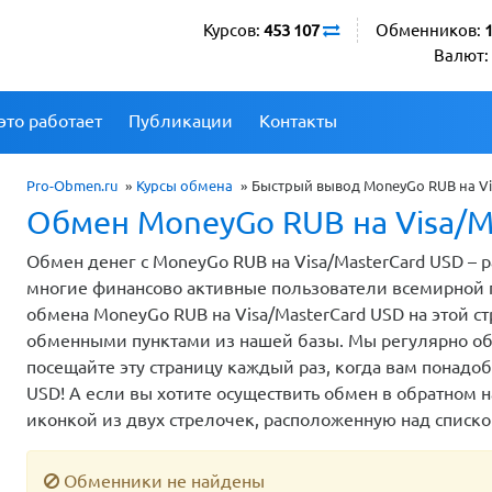
Курсов:
453 107
Обменников:
Валют:
это работает
Публикации
Контакты
Pro-Obmen.ru
»
Курсы обмена
»
Быстрый вывод MoneyGo RUB на Vis
Обмен MoneyGo RUB на Visa/M
Обмен денег с MoneyGo RUB на Visa/MasterCard USD – 
многие финансово активные пользователи всемирной 
обмена MoneyGo RUB на Visa/MasterCard USD на этой с
обменными пунктами из нашей базы. Мы регулярно об
посещайте эту страницу каждый раз, когда вам понадо
USD! А если вы хотите осуществить обмен в обратном 
иконкой из двух стрелочек, расположенную над списко
Обменники не найдены