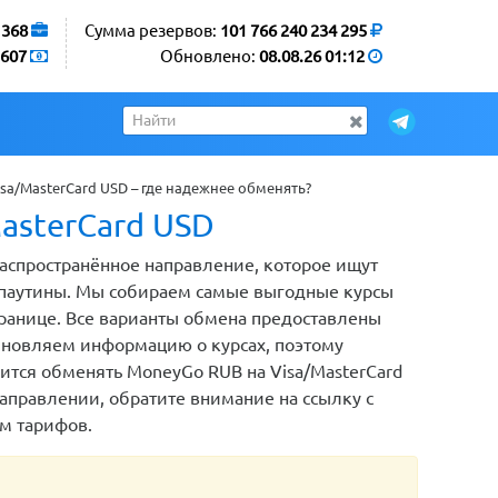
1368
Сумма резервов:
101 766 240 234 295
607
Обновлено:
08.08.26 01:12
a/MasterCard USD – где надежнее обменять?
asterCard USD
распространённое направление, которое ищут
паутины. Мы собираем самые выгодные курсы
транице. Все варианты обмена предоставлены
новляем информацию о курсах, поэтому
бится обменять MoneyGo RUB на Visa/MasterCard
направлении, обратите внимание на ссылку с
м тарифов.