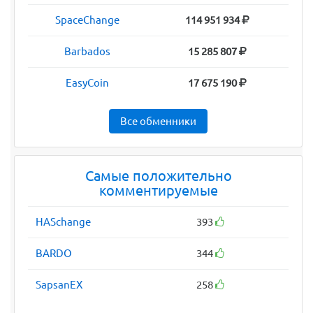
SpaceChange
114 951 934
Barbados
15 285 807
EasyCoin
17 675 190
Все обменники
Самые положительно
комментируемые
HASchange
393
BARDO
344
SapsanEX
258