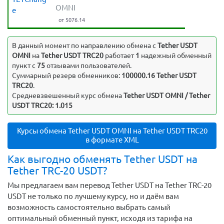
OMNI
e
от 5076.14
В данный момент по направлению обмена c
Tether USDT
OMNI
на
Tether USDT TRC20
работает
1
надежный обменный
пункт с
75
отзывами пользователей.
Суммарный резерв обменников:
100000.16 Tether USDT
TRC20
.
Средневзвешенный курс обмена
Tether USDT OMNI / Tether
USDT TRC20: 1.015
Курсы обмена Tether USDT OMNI на Tether USDT TRC20
в формате XML
Как выгодно обменять Tether USDT на
Tether TRC-20 USDT?
Мы предлагаем вам перевод Tether USDT на Tether TRC-20
USDT не только по лучшему курсу, но и даём вам
возможность самостоятельно выбрать самый
оптимальный обменный пункт, исходя из тарифа на