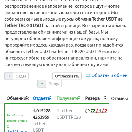
распространённое направление, которое ищут многие
финансово активные пользователи сети интернет. Мы
собираем самые выгодные курсы
обмена Tether USDT на
Tether TRC-20 USDT
на этой странице. Все варианты обмена
предоставлены обменниками из нашей базы. Мы
регулярно обновляем информацию о курсах, поэтому
проверяйте их здесь каждый раз, когда вам понадобится
обменять Tether USDT на Tether TRC-20 USDT! А если вас
интересует обмен в обратном направлении, нажмите на
соответствующую кнопку над таблицей с курсами.
Отдаете
Обратный обмен
Отслеживать
Получаете
Обменник
Отдаете
Получаете
Резерв
Отзыв
1.015228
1
Tether
72
/
1
/
2
Pro-Obmen
4263959
USDT TRC20
рекомендуе
Tether
т
USDT
TETChang