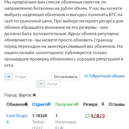
Мы предлагаем вам список обменных пунктов по
направлению биткоины на рубли обмен. У нас вы можете
выбрать надежный обменник и выгодно поменять BTC на
cash по рыночной цене. При выборе интернет ресурса для
обмена обращайте внимание на его резервы - они
должны быть положительные. Курсы обмена регулярно
обновляются – вы можете просто обновить страницу
перед переходом на заинтересовавший вас обменник. На
нашем онлайн мониторинге публикуются только
прошедшие проверку обменники с хорошей репутацией в
сети.
Отдаете
Обратный обмен
Отслеживать
Получаете
Город:
Бургас
Обменник
Отдаете
Получаете
Резерв
Отзыв
CoinShop2
1.18328
1
4
/
0
/
0
4
Tether
Наличные
USDT
EUR