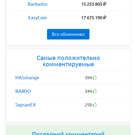
Barbados
15 253 805
EasyCoin
17 675 190
Все обменники
Самые положительно
комментируемые
HASchange
394
BARDO
344
SapsanEX
258
Последний комментарий