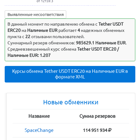
от 12159.3
Выявленные несоответствия
В данный момент по направлению обмена c
Tether USDT
ERC20
на
Наличные EUR
работает
4
надежных обменных
пункта с
22
отзывами пользователей.
Суммарный резерв обменников:
985629.1 Наличные EUR
.
Средневзвешенный курс обмена
Tether USDT ERC20 /
Наличные EUR: 1.207
Курсы обмена Tether USDT ERC20 на Наличные EUR в
формате XML
Новые обменники
Название
Сумма резервов
SpaceChange
114 951 934