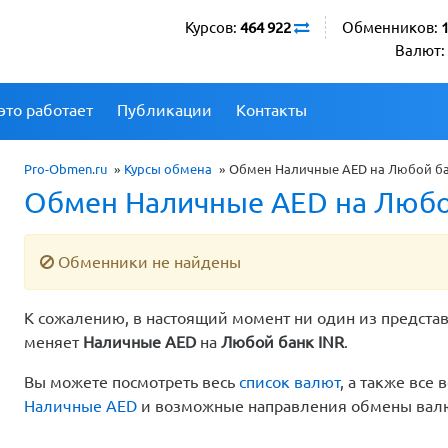
Курсов:
464 922
Обменников:
Валют:
это работает
Публикации
Контакты
Pro-Obmen.ru
»
Курсы обмена
»
Обмен Наличные AED на Любой бан
Обмен Наличные AED на Любой
Обменники не найдены
К сожалению, в настоящий момент ни один из предста
меняет
Наличные AED
на
Любой банк INR
.
Вы можете посмотреть весь
список валют
, а также вс
Наличные AED
и возможные направления обмены ва