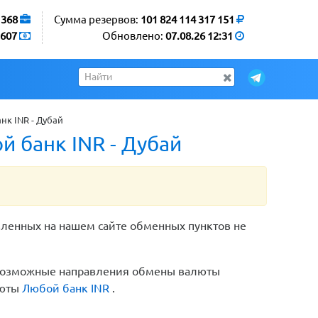
1368
Сумма резервов:
101 824 114 317 151
607
Обновлено:
07.08.26 12:31
к INR - Дубай
 банк INR - Дубай
вленных на нашем сайте обменных пунктов не
е возможные направления обмены валюты
люты
Любой банк INR
.