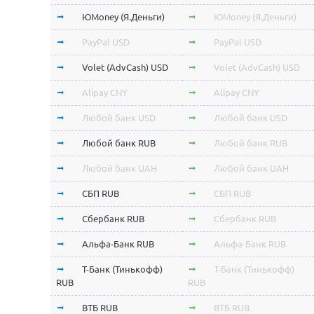
ЮMoney (Я.Деньги)
ЮMoney (Я.Деньги)
PayPal USD
PayPal USD
Volet (AdvCash) USD
Volet (AdvCash) USD
Alipay CNY
Alipay CNY
Любой банк USD
Любой банк USD
Любой банк RUB
Любой банк RUB
Любой банк UAH
Любой банк UAH
СБП RUB
СБП RUB
Сбербанк RUB
Сбербанк RUB
Альфа-Банк RUB
Альфа-Банк RUB
Т-Банк (Тинькофф)
Т-Банк (Тинькофф)
RUB
RUB
ВТБ RUB
ВТБ RUB