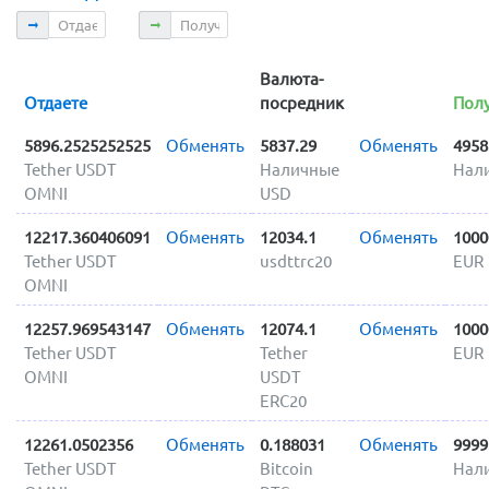
Отдаете
Получаете
Валюта-
Отдаете
посредник
Полу
5896.2525252525
Обменять
5837.29
Обменять
4958
Tether USDT
Наличные
Нал
OMNI
USD
12217.360406091
Обменять
12034.1
Обменять
1000
Tether USDT
usdttrc20
EUR
OMNI
12257.969543147
Обменять
12074.1
Обменять
1000
Tether USDT
Tether
EUR
OMNI
USDT
ERC20
12261.0502356
Обменять
0.188031
Обменять
9999
Tether USDT
Bitcoin
Нал