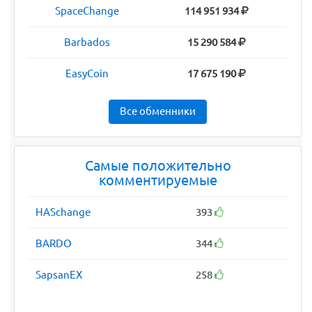
SpaceChange
114 951 934
Barbados
15 290 584
EasyCoin
17 675 190
Все обменники
Самые положительно
комментируемые
HASchange
393
BARDO
344
SapsanEX
258