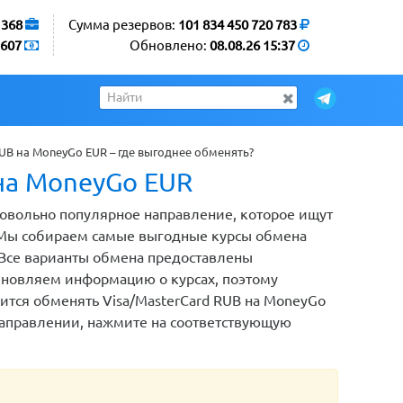
1368
Сумма резервов:
101 834 450 720 783
607
Обновлено:
08.08.26 15:37
RUB на MoneyGo EUR – где выгоднее обменять?
на MoneyGo EUR
довольно популярное направление, которое ищут
 Мы собираем самые выгодные курсы обмена
. Все варианты обмена предоставлены
новляем информацию о курсах, поэтому
бится обменять Visa/MasterCard RUB на MoneyGo
направлении, нажмите на соответствующую