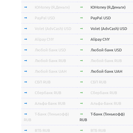
ЮMoney (Я.Деньги)
ЮMoney (Я.Деньги)
PayPal USD
PayPal USD
Volet (AdvCash) USD
Volet (AdvCash) USD
Alipay CNY
Alipay CNY
Любой банк USD
Любой банк USD
Любой банк RUB
Любой банк RUB
Любой банк UAH
Любой банк UAH
СБП RUB
СБП RUB
Сбербанк RUB
Сбербанк RUB
Альфа-Банк RUB
Альфа-Банк RUB
Т-Банк (Тинькофф)
Т-Банк (Тинькофф)
RUB
RUB
ВТБ RUB
ВТБ RUB