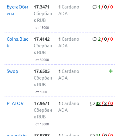
БухтаОбм
17.3471
1
Cardano
1
/
0
/
0
ена
Сбербан
ADA
к RUB
от 15000
Coins.Blac
17.4142
1
Cardano
2
/
0
/
0
k
Сбербан
ADA
к RUB
от 30000
Swop
17.6505
1
Cardano
Сбербан
ADA
к RUB
от 1000
PLATOV
17.9671
1
Cardano
32
/
2
/
0
Сбербан
ADA
к RUB
от 15000
monetkin
17.9787
1
Cardano
11
/
0
/
0