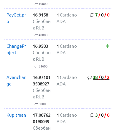
от 10000
PayGet.pr
16.9158
1
Cardano
7
/
0
/
0
o
Сбербан
ADA
к RUB
от 40000
ChangePr
16.9583
1
Cardano
oject
Сбербан
ADA
к RUB
от 51600
Avanchan
16.97101
1
Cardano
38
/
0
/
2
ge
3508927
ADA
Сбербан
к RUB
от 5000
Kupitman
17.08762
1
Cardano
3
/
0
/
0
0190049
ADA
Сбербан