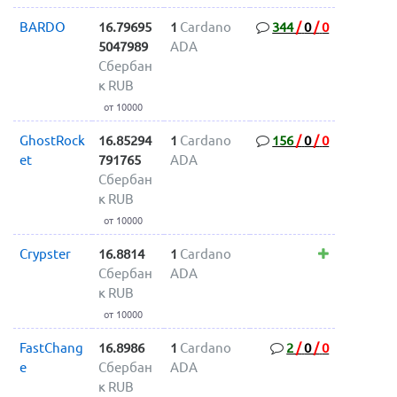
BARDO
16.79695
1
Cardano
344
/
0
/
0
5047989
ADA
Сбербан
к RUB
от 10000
GhostRock
16.85294
1
Cardano
156
/
0
/
0
et
791765
ADA
Сбербан
к RUB
от 10000
Crypster
16.8814
1
Cardano
Сбербан
ADA
к RUB
от 10000
FastChang
16.8986
1
Cardano
2
/
0
/
0
e
Сбербан
ADA
к RUB