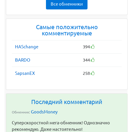
Все обменники
Самые положительно
комментируемые
HASchange
394
BARDO
344
SapsanEX
258
Последний комментарий
GoodsMoney
Обменник:
Суперскоростной мега-обменник! Однозначно
рекомендую. Даже настоятельно!