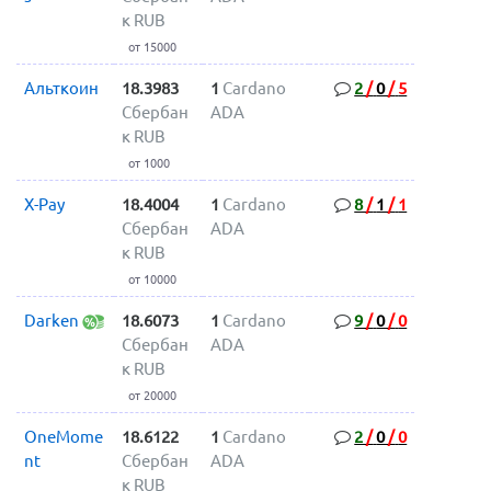
к RUB
от 15000
Альткоин
18.3983
1
Cardano
2
/
0
/
5
Сбербан
ADA
к RUB
от 1000
X-Pay
18.4004
1
Cardano
8
/
1
/
1
Сбербан
ADA
к RUB
от 10000
Darken
18.6073
1
Cardano
9
/
0
/
0
Сбербан
ADA
к RUB
от 20000
OneMome
18.6122
1
Cardano
2
/
0
/
0
nt
Сбербан
ADA
к RUB