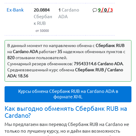
Ex-Bank
20.0884
1
Cardano
9
/
0
/
3
Сбербан
ADA
к RUB
от 50000
В данный момент по направлению обмена c
Сбербанк RUB
на
Cardano ADA
работает
35
надежных обменных пунктов с
820
отзывами пользователей.
Суммарный резерв обменников:
79543314.6 Cardano ADA
.
Средневзвешенный курс обмена
Сбербанк RUB / Cardano
ADA: 18.56
Курсы обмена Сбербанк RUB на Cardano ADA в
формате XML
Как выгодно обменять Сбербанк RUB на
Cardano?
Мы предлагаем вам перевод Сбербанк RUB на Cardano не
только по лучшему курсу, но и даём вам возможность