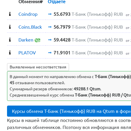
Обменник
Отдаете
Coindrop
55.6793
Т-Банк (Тинькофф) RUB
от
Coins.Black
56.7979
Т-Банк (Тинькофф) RUB
от
Darken
59.4428
Т-Банк (Тинькофф) RUB
от
PLATOV
71.9101
Т-Банк (Тинькофф) RUB
от
Выявленные несоответствия
В данный момент по направлению обмена c
Т-Банк (Тинькофф
45
отзывами пользователей.
Суммарный резерв обменников:
49288.1 Qtum
.
Средневзвешенный курс обмена
Т-Банк (Тинькофф) RUB / Qtu
Курсы обмена Т-Банк (Тинькофф) RUB на Qtum в фор
Курсы в нашей таблице постоянно обновляются в соотв
различных обменников. Поэтому вся информация явля