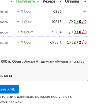
Получаете
Резерв
Отзывы
1
Qtum
6286
 20000
1
Qtum
10815
2
/
0
/
0
 30000
1
Qtum
25234
9
/
0
/
0
 20000
1
Qtum
6953.1
32
/
2
/
0
 15000
) RUB
на
Qtum
работает
4
надежных обменных пункта с
m: 60.14
мате XML
етствии с данными, которые поступают с
ется свежей.