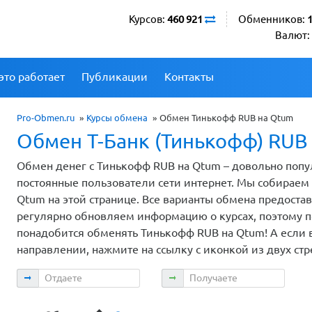
Курсов:
460 921
Обменников:
Валют:
это работает
Публикации
Контакты
Pro-Obmen.ru
»
Курсы обмена
»
Обмен Тинькофф RUB на Qtum
Обмен Т-Банк (Тинькофф) RUB
Обмен денег с Тинькофф RUB на Qtum – довольно попу
постоянные пользователи сети интернет. Мы собирае
Qtum на этой странице. Все варианты обмена предост
регулярно обновляем информацию о курсах, поэтому по
понадобится обменять Тинькофф RUB на Qtum! А если 
направлении, нажмите на ссылку с иконкой из двух ст
Отдаете
Получаете