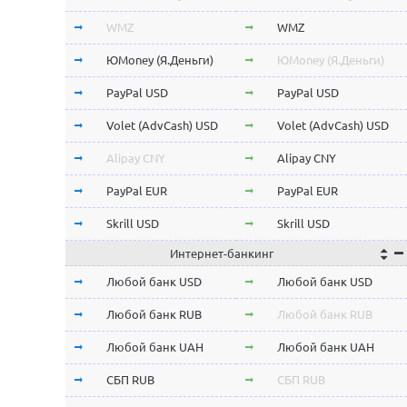
Stellar Lumens XLM
Stellar Lumens XLM
WMZ
WMZ
EOS
EOS
ЮMoney (Я.Деньги)
ЮMoney (Я.Деньги)
NEO
NEO
PayPal USD
PayPal USD
ChainLink LINK
ChainLink LINK
Volet (AdvCash) USD
Volet (AdvCash) USD
Qtum
Qtum
Alipay CNY
Alipay CNY
Iota MIOTA
Iota MIOTA
PayPal EUR
PayPal EUR
Waves
Waves
Skrill USD
Skrill USD
Интернет-банкинг
Icon ICX
Icon ICX
Skrill EUR
Skrill EUR
Любой банк USD
Любой банк USD
Zcash ZEC
Zcash ZEC
Volet (AdvCash) RUB
Volet (AdvCash) RUB
Любой банк RUB
Любой банк RUB
Ontology ONT
Ontology ONT
Volet (AdvCash) EUR
Volet (AdvCash) EUR
Любой банк UAH
Любой банк UAH
0x ZRX
0x ZRX
Volet (AdvCash) KZT
Volet (AdvCash) KZT
СБП RUB
СБП RUB
VeChain VET
VeChain VET
ePayments USD
ePayments USD