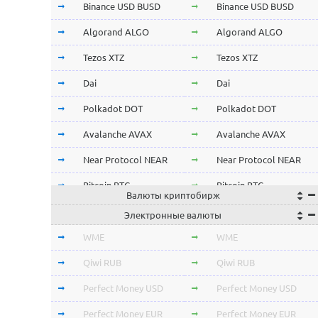
Binance USD BUSD
Binance USD BUSD
Algorand ALGO
Algorand ALGO
Tezos XTZ
Tezos XTZ
Dai
Dai
Polkadot DOT
Polkadot DOT
Avalanche AVAX
Avalanche AVAX
Near Protocol NEAR
Near Protocol NEAR
Bitcoin BTC
Bitcoin BTC
Валюты криптобирж
Terra LUNA
Terra LUNA
Электронные валюты
Cardano ADA
Cardano ADA
WME
WME
OmiseGo OMG
OmiseGo OMG
Qiwi RUB
Qiwi RUB
Verge XVG
Verge XVG
Perfect Money USD
Perfect Money USD
BitTorrent BTT
BitTorrent BTT
Perfect Money EUR
Perfect Money EUR