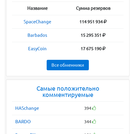
Название
Сумма резервов
SpaceChange
114 951 934
Barbados
15 295 351
EasyCoin
17 675 190
Все обменники
Самые положительно
комментируемые
HASchange
394
BARDO
344