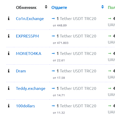
Обменник
Отдаете
По
Co1n.Exchange
1
Tether USDT TRC20
UA
от 448.89
EXPRESSPM
1
Tether USDT TRC20
UA
от 471.803
MONETO4KA
1
Tether USDT TRC20
UA
от 22.61
Dram
1
Tether USDT TRC20
UA
от 17.58
Teddy.exchange
1
Tether USDT TRC20
UA
от 14.71
100dollars
1
Tether USDT TRC20
UA
от 11.32