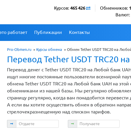
Курсов:
465 426
Обменников:
Валют:
это работает
Публикации
Контакты
Pro-Obmen.ru
»
Курсы обмена
»
Обмен Tether USDT TRC20 на Любо
Перевод Tether USDT TRC20 н
Перевод денег с Tether USDT TRC20 на Любой банк UAH
ищут многие постоянные пользователи всемирной пау
обмена Tether USDT TRC20 на Любой банк UAH на этой 
обменниками из нашей базы. Мы регулярно обновляем
страницу регулярно, когда вам понадобится перевести 
А если вы хотите осуществить обмен в обратном напра
стрелочекразмещенную над списком тарифов.
Отдаете
Получаете