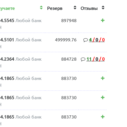
лучаете
Резерв
Отзывы
44.5545
Любой банк
897948
H
44.5101
Любой банк
499999.76
4
/
0
/
0
H
44.2364
Любой банк
884728
11
/
0
/
0
H
44.1865
Любой банк
883730
H
44.1865
Любой банк
883730
H
44.1865
Любой банк
883730
H