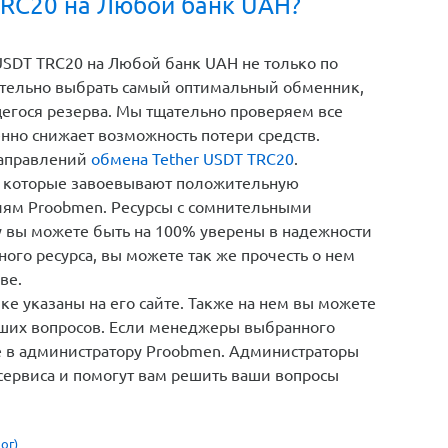
TRC20 на Любой банк UAH?
SDT TRC20 на Любой банк UAH не только по
ятельно выбрать самый оптимальный обменник,
щегося резерва. Мы тщательно проверяем все
енно снижает возможность потери средств.
направлений
обмена Tether USDT TRC20
.
 которые завоевывают положительную
иям Proobmen. Ресурсы с сомнительными
у вы можете быть на 100% уверены в надежности
ого ресурса, вы можете так же прочесть о нем
ве.
е указаны на его сайте. Также на нем вы можете
кших вопросов. Если менеджеры выбранного
те в администратору Proobmen. Администраторы
сервиса и помогут вам решить ваши вопросы
ог)