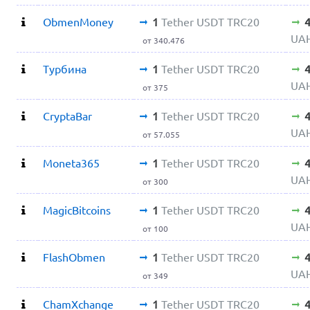
ObmenMoney
1
Tether USDT TRC20
UA
от 340.476
Турбина
1
Tether USDT TRC20
UA
от 375
CryptaBar
1
Tether USDT TRC20
UA
от 57.055
Moneta365
1
Tether USDT TRC20
UA
от 300
MagicBitcoins
1
Tether USDT TRC20
UA
от 100
FlashObmen
1
Tether USDT TRC20
UA
от 349
ChamXchange
1
Tether USDT TRC20