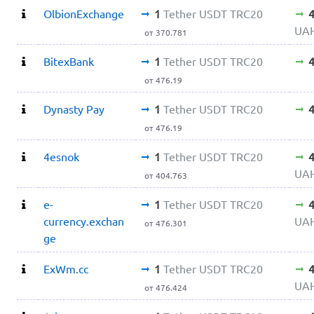
OlbionExchange
1
Tether USDT TRC20
UA
от 370.781
BitexBank
1
Tether USDT TRC20
от 476.19
Dynasty Pay
1
Tether USDT TRC20
от 476.19
4esnok
1
Tether USDT TRC20
UA
от 404.763
e-
1
Tether USDT TRC20
currency.exchan
UA
от 476.301
ge
ExWm.cc
1
Tether USDT TRC20
UA
от 476.424