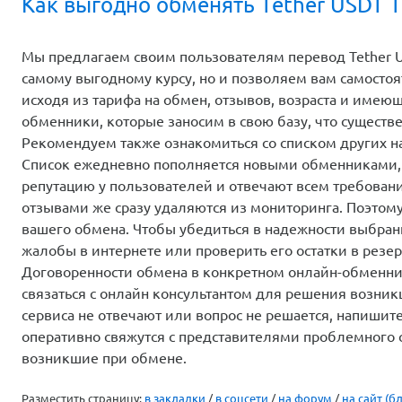
Как выгодно обменять Tether USDT 
Мы предлагаем своим пользователям перевод Tether U
самому выгодному курсу, но и позволяем вам самосто
исходя из тарифа на обмен, отзывов, возраста и имею
обменники, которые заносим в свою базу, что существ
Рекомендуем также ознакомиться со списком других 
Список ежедневно пополняется новыми обменниками,
репутацию у пользователей и отвечают всем требован
отзывами же сразу удаляются из мониторинга. Поэтом
вашего обмена. Чтобы убедиться в надежности выбранн
жалобы в интернете или проверить его остатки в резер
Договоренности обмена в конкретном онлайн-обменник
связаться с онлайн консультантом для решения возни
сервиса не отвечают или вопрос не решается, напиши
оперативно свяжутся с представителями проблемного 
возникшие при обмене.
Разместить страницу:
в закладки
/
в соцсети
/
на форум
/
на сайт (бл