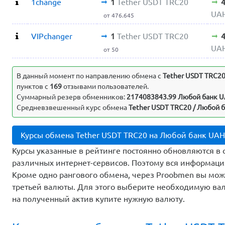
1change
1
Tether USDT TRC20
UA
от 476.645
VIPchanger
1
Tether USDT TRC20
UA
от 50
В данный момент по направлению обмена c
Tether USDT TRC2
пунктов с
169
отзывами пользователей.
Суммарный резерв обменников:
2174083843.99 Любой банк 
Средневзвешенный курс обмена
Tether USDT TRC20 / Любой б
Курсы обмена Tether USDT TRC20 на Любой банк UA
Курсы указанные в рейтинге постоянно обновляются в 
различных интернет-сервисов. Поэтому вся информаци
Кроме одно рангового обмена, через Proobmen вы мо
третьей валюты. Для этого выберите необходимую вал
на полученный актив купите нужную валюту.