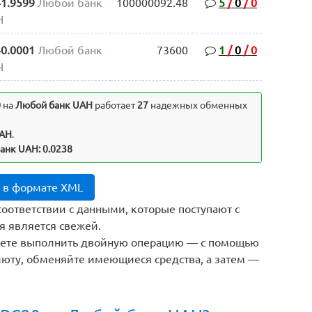
41.9599
Любой банк
100000092.48
5
/
0
/
0
H
40.0001
Любой банк
73600
1
/
0
/
0
H
0
на
Любой банк UAH
работает
27
надежных обменных
UAH
.
анк UAH: 0.0238
H в формате XML
соответствии с данными, которые поступают с
я является свежей.
жете выполнить двойную операцию — с помощью
юту, обменяйте имеющиеся средства, а затем —