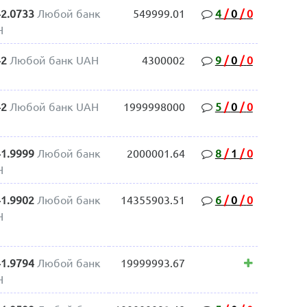
42.0733
Любой банк
549999.01
4
/
0
/
0
H
42
Любой банк UAH
4300002
9
/
0
/
0
42
Любой банк UAH
1999998000
5
/
0
/
0
41.9999
Любой банк
2000001.64
8
/
1
/
0
H
41.9902
Любой банк
14355903.51
6
/
0
/
0
H
41.9794
Любой банк
19999993.67
H