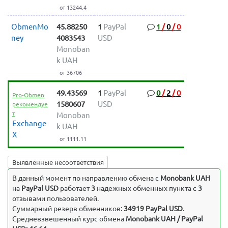
от 13244.4
ObmenMo
45.88250
1
PayPal
1
/
0
/
0
ney
4083543
USD
Monoban
k UAH
от 36706
49.43569
1
PayPal
0
/
2
/
0
Pro-Obmen
1580607
USD
рекомендуе
т
Monoban
Exchange
k UAH
X
от 1111.11
Выявленные несоответствия
В данный момент по направлению обмена c
Monobank UAH
на
PayPal USD
работает
3
надежных обменных пункта с
3
отзывами пользователей.
Суммарный резерв обменников:
34919 PayPal USD
.
Средневзвешенный курс обмена
Monobank UAH / PayPal