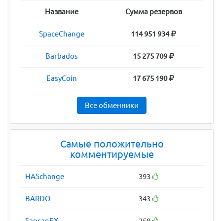
Название
Сумма резервов
SpaceChange
114 951 934
Barbados
15 275 709
EasyCoin
17 675 190
Все обменники
Самые положительно
комментируемые
HASchange
393
BARDO
343
SapsanEX
258