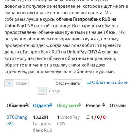
довольно популярное направление, которое ищут многие
финансово активные пользователи интернета. Мы
собираем лучшие курсы
обмена Газпромбанк RUB на
UnionPay CNY
на этой странице. Все варианты обмена
предоставлены обменными пунктами из нашей базы. Мы
регулярно обновляем информацию о курсах, поэтому
проверяйте их здесь, когда вам понадобится перевести
деньги с Газпромбанк RUB на UnionPay CNY! А если вы
хотите осуществить обмен в обратном направлении,
обратите внимание на ссылку с иконкой из двух
стрелочек, расположенную над таблицей с курсами.
Отдаете
Обратный обмен
Отслеживать
Получаете
Обменник
Отдаете
Получаете
Резерв
Отзывы
BTCChang
13.2201
1
UnionPay
1
/
0
/
0
e24
Газпром
CNY
банк RUB