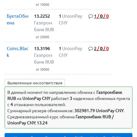
от 10000
БухтаОбм
13.2252
1
UnionPay
1
/
0
/
0
ена
Газпром
CNY
банк RUB
от 20000
Coins.Blac
13.3196
1
UnionPay
2
/
0
/
0
k
Газпром
CNY
банк RUB
от 30000
Выявленные несоответствия
В данный момент по направлению обмена c
Газпромбанк
RUB
на
UnionPay CNY
работает
3
надежных обменных пункта
с
4
отзывами пользователей.
Суммарный резерв обменников:
302981.79 UnionPay CNY
.
Средневзвешенный курс обмена
Газпромбанк RUB /
UnionPay CNY: 13.24