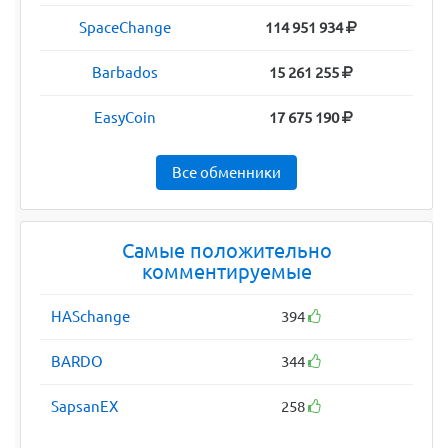
SpaceChange
114 951 934
Barbados
15 261 255
EasyCoin
17 675 190
Все обменники
Самые положительно
комментируемые
HASchange
394
BARDO
344
SapsanEX
258