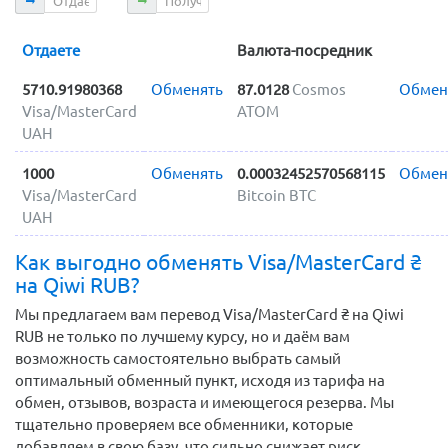
Отдаете
Валюта-посредник
5710.91980368
Обменять
87.0128
Cosmos
Обмен
Visa/MasterCard
ATOM
UAH
1000
Обменять
0.00032452570568115
Обмен
Visa/MasterCard
Bitcoin BTC
UAH
Как выгодно обменять Visa/MasterCard ₴
на Qiwi RUB?
Мы предлагаем вам перевод Visa/MasterCard ₴ на Qiwi
RUB не только по лучшему курсу, но и даём вам
возможность самостоятельно выбрать самый
оптимальный обменный пункт, исходя из тарифа на
обмен, отзывов, возраста и имеющегося резерва. Мы
тщательно проверяем все обменники, которые
добавляем в свою базу, что сильно снижает риск