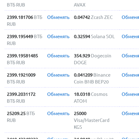
ВТБ RUB
AVAX
2399.181706
ВТБ
Обменять
0.04742
Zcash ZEC
Обменя
RUB
2399.195449
ВТБ
Обменять
0.32594
Solana SOL
Обменя
RUB
2399.19581485
Обменять
354.929
Dogecoin
Обменя
ВТБ RUB
DOGE
2399.1921009
Обменять
0.041209
Binance
Обменя
ВТБ RUB
Coin BNB BEP20
2399.2031172
Обменять
18.0318
Cosmos
Обменя
ВТБ RUB
ATOM
25209.25
ВТБ
Обменять
25000
Обменя
RUB
Visa/MasterCard
KGS