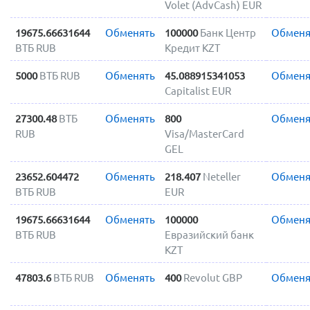
Volet (AdvCash) EUR
19675.66631644
Обменять
100000
Банк Центр
Обменя
ВТБ RUB
Кредит KZT
5000
ВТБ RUB
Обменять
45.088915341053
Обменя
Capitalist EUR
27300.48
ВТБ
Обменять
800
Обменя
RUB
Visa/MasterCard
GEL
23652.604472
Обменять
218.407
Neteller
Обменя
ВТБ RUB
EUR
19675.66631644
Обменять
100000
Обменя
ВТБ RUB
Евразийский банк
KZT
47803.6
ВТБ RUB
Обменять
400
Revolut GBP
Обменя