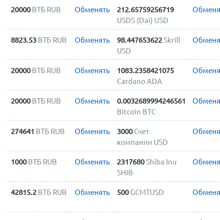
20000
ВТБ RUB
Обменять
212.65759256719
Обменя
USDS (Dai) USD
8823.53
ВТБ RUB
Обменять
98.447653622
Skrill
Обменя
USD
20000
ВТБ RUB
Обменять
1083.2358421075
Обменя
Cardano ADA
20000
ВТБ RUB
Обменять
0.0032689994246561
Обменя
Bitcoin BTC
274641
ВТБ RUB
Обменять
3000
Счет
Обменя
компании USD
1000
ВТБ RUB
Обменять
2317680
Shiba Inu
Обменя
SHIB
42815.2
ВТБ RUB
Обменять
500
GCMTUSD
Обменя