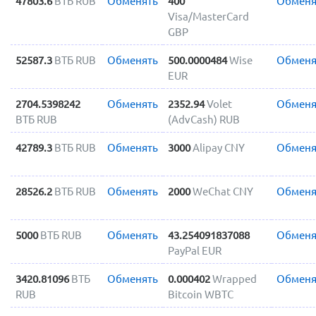
47803.6
ВТБ RUB
Обменять
400
Обменя
Visa/MasterCard
GBP
52587.3
ВТБ RUB
Обменять
500.0000484
Wise
Обменя
EUR
2704.5398242
Обменять
2352.94
Volet
Обменя
ВТБ RUB
(AdvCash) RUB
42789.3
ВТБ RUB
Обменять
3000
Alipay CNY
Обменя
28526.2
ВТБ RUB
Обменять
2000
WeChat CNY
Обменя
5000
ВТБ RUB
Обменять
43.254091837088
Обменя
PayPal EUR
3420.81096
ВТБ
Обменять
0.000402
Wrapped
Обменя
RUB
Bitcoin WBTC