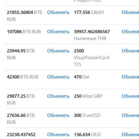
21855.36804
ВТБ
Обменять
177.556
GRAM
Обменя
RUB
107086
ВТБ RUB
Обменять
39957.462686567
Обменя
Наличные THB
23944.95
ВТБ
Обменять
2500
Обменя
RUB
Visa/MasterCard
TJS
42300
ВТБ RUB
Обменять
470
Dai
Обменя
29877.25
ВТБ
Обменять
250
Wise GBP
Обменя
RUB
27636.66
ВТБ
Обменять
300
TrueUSD
Обменя
RUB
23238.437452
Обменять
136.634
NEO
Обменя