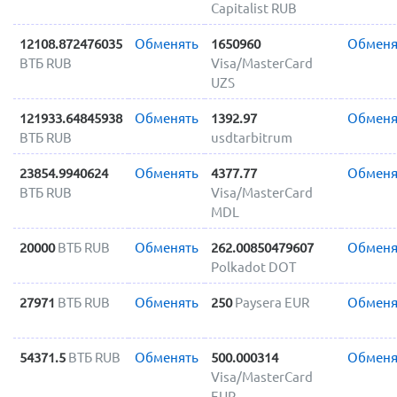
Capitalist RUB
12108.872476035
Обменять
1650960
Обменя
ВТБ RUB
Visa/MasterCard
UZS
121933.64845938
Обменять
1392.97
Обменя
ВТБ RUB
usdtarbitrum
23854.9940624
Обменять
4377.77
Обменя
ВТБ RUB
Visa/MasterCard
MDL
20000
ВТБ RUB
Обменять
262.00850479607
Обменя
Polkadot DOT
27971
ВТБ RUB
Обменять
250
Paysera EUR
Обменя
54371.5
ВТБ RUB
Обменять
500.000314
Обменя
Visa/MasterCard
EUR