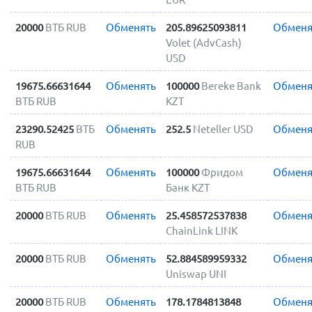
20000
ВТБ RUB
Обменять
205.89625093811
Обменя
Volet (AdvCash)
USD
19675.66631644
Обменять
100000
Bereke Bank
Обменя
ВТБ RUB
KZT
23290.52425
ВТБ
Обменять
252.5
Neteller USD
Обменя
RUB
19675.66631644
Обменять
100000
Фридом
Обменя
ВТБ RUB
Банк KZT
20000
ВТБ RUB
Обменять
25.458572537838
Обменя
ChainLink LINK
20000
ВТБ RUB
Обменять
52.884589959332
Обменя
Uniswap UNI
20000
ВТБ RUB
Обменять
178.1784813848
Обменя