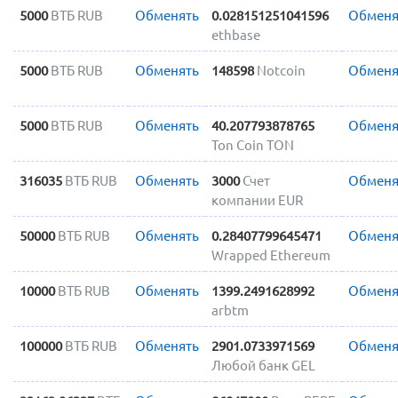
5000
ВТБ RUB
Обменять
0.028151251041596
Обменя
ethbase
5000
ВТБ RUB
Обменять
148598
Notcoin
Обменя
5000
ВТБ RUB
Обменять
40.207793878765
Обменя
Ton Coin TON
316035
ВТБ RUB
Обменять
3000
Счет
Обменя
компании EUR
50000
ВТБ RUB
Обменять
0.28407799645471
Обменя
Wrapped Ethereum
10000
ВТБ RUB
Обменять
1399.2491628992
Обменя
arbtm
100000
ВТБ RUB
Обменять
2901.0733971569
Обменя
Любой банк GEL