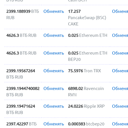
2399.188939
ВТБ
Обменять
17.257
Обменя
RUB
PancakeSwap (BSC)
CAKE
4626.3
ВТБ RUB
Обменять
0.025
Ethereum ETH
Обменя
4626.3
ВТБ RUB
Обменять
0.025
Ethereum ETH
Обменя
BEP20
2399.19567264
Обменять
75.5976
Tron TRX
Обменя
ВТБ RUB
2399.1944740082
Обменять
6898.02
Ravencoin
Обменя
ВТБ RUB
RVN
2399.19471624
Обменять
24.0226
Ripple XRP
Обменя
ВТБ RUB
2397.42297
ВТБ
Обменять
0.000383
btcbep20
Обменя