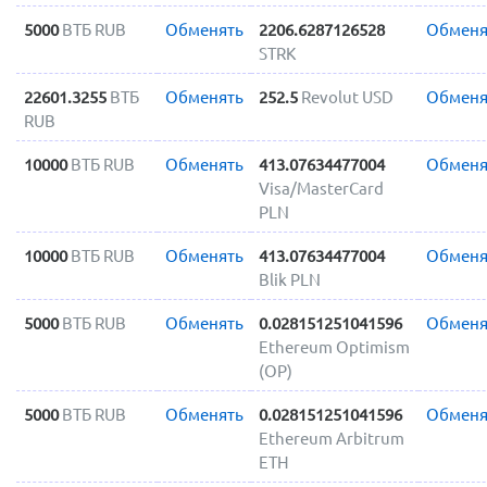
5000
ВТБ RUB
Обменять
2206.6287126528
Обменя
STRK
22601.3255
ВТБ
Обменять
252.5
Revolut USD
Обменя
RUB
10000
ВТБ RUB
Обменять
413.07634477004
Обменя
Visa/MasterCard
PLN
10000
ВТБ RUB
Обменять
413.07634477004
Обменя
Blik PLN
5000
ВТБ RUB
Обменять
0.028151251041596
Обменя
Ethereum Optimism
(OP)
5000
ВТБ RUB
Обменять
0.028151251041596
Обменя
Ethereum Arbitrum
ETH