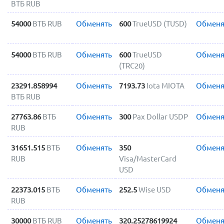
ВТБ RUB
54000
ВТБ RUB
Обменять
600
TrueUSD (TUSD)
Обменя
54000
ВТБ RUB
Обменять
600
TrueUSD
Обменя
(TRC20)
23291.858994
Обменять
7193.73
Iota MIOTA
Обменя
ВТБ RUB
27763.86
ВТБ
Обменять
300
Pax Dollar USDP
Обменя
RUB
31651.515
ВТБ
Обменять
350
Обменя
RUB
Visa/MasterCard
USD
22373.015
ВТБ
Обменять
252.5
Wise USD
Обменя
RUB
30000
ВТБ RUB
Обменять
320.25278619924
Обменя