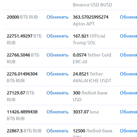
Binance USD BUSD
20000
ВТБ RUB
Обменять
363.57025995274
Обменя
Aptos APT
22751.49297
ВТБ
Обменять
167.821
Official
Обменя
RUB
Trump SOL
22766.5046
ВТБ
Обменять
0.0574
Tether Gold
Обменя
RUB
ERC-20
2276.01496304
Обменять
24.8521
Tether
Обменя
ВТБ RUB
AVALANCHE USDT
27129.87
ВТБ
Обменять
300
Любой банк
Обменя
RUB
USD
11426.4899438
Обменять
3037.07
luna
Обменя
ВТБ RUB
22867.5
ВТБ RUB
Обменять
12500
Любой банк
Обменя