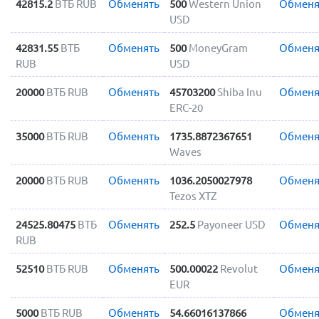
42815.2
ВТБ RUB
Обменять
500
Western Union
Обменя
USD
42831.55
ВТБ
Обменять
500
MoneyGram
Обменя
RUB
USD
20000
ВТБ RUB
Обменять
45703200
Shiba Inu
Обменя
ERC-20
35000
ВТБ RUB
Обменять
1735.8872367651
Обменя
Waves
20000
ВТБ RUB
Обменять
1036.2050027978
Обменя
Tezos XTZ
24525.80475
ВТБ
Обменять
252.5
Payoneer USD
Обменя
RUB
52510
ВТБ RUB
Обменять
500.00022
Revolut
Обменя
EUR
5000
ВТБ RUB
Обменять
54.66016137866
Обменя