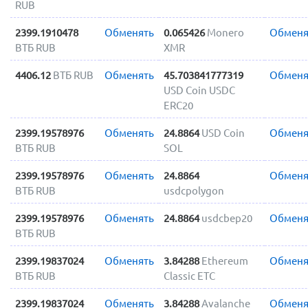
RUB
2399.1910478
Обменять
0.065426
Monero
Обменя
ВТБ RUB
XMR
4406.12
ВТБ RUB
Обменять
45.703841777319
Обменя
USD Coin USDC
ERC20
2399.19578976
Обменять
24.8864
USD Coin
Обменя
ВТБ RUB
SOL
2399.19578976
Обменять
24.8864
Обменя
ВТБ RUB
usdcpolygon
2399.19578976
Обменять
24.8864
usdcbep20
Обменя
ВТБ RUB
2399.19837024
Обменять
3.84288
Ethereum
Обменя
ВТБ RUB
Classic ETC
2399.19837024
Обменять
3.84288
Avalanche
Обменя