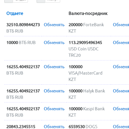
Отдаете
Валюта-посредник
32510.809844273
Обменять
200000
ForteBank
Обменя
ВТБ RUB
KZT
10000
ВТБ RUB
Обменять
113.29095496345
Обменя
USD Coin USDC
TRC20
16255.404922137
Обменять
100000
Обменя
ВТБ RUB
VISA/MasterCard
KZT
16255.404922137
Обменять
100000
Halyk Bank
Обменя
ВТБ RUB
KZT
16255.404922137
Обменять
100000
Kaspi Bank
Обменя
ВТБ RUB
KZT
20843.2345515
Обменять
6559530
DOGS
Обменя