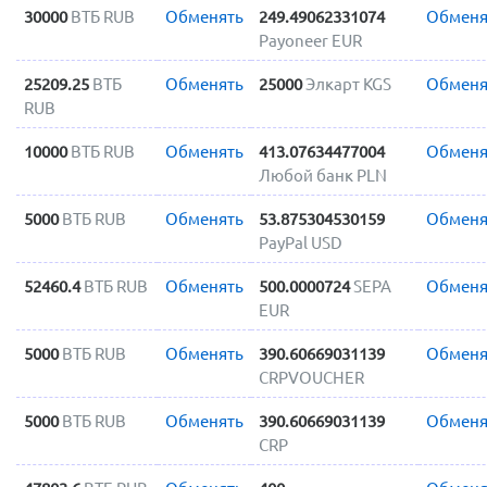
30000
ВТБ RUB
Обменять
249.49062331074
Обменя
Payoneer EUR
25209.25
ВТБ
Обменять
25000
Элкарт KGS
Обменя
RUB
10000
ВТБ RUB
Обменять
413.07634477004
Обменя
Любой банк PLN
5000
ВТБ RUB
Обменять
53.875304530159
Обменя
PayPal USD
52460.4
ВТБ RUB
Обменять
500.0000724
SEPA
Обменя
EUR
5000
ВТБ RUB
Обменять
390.60669031139
Обменя
CRPVOUCHER
5000
ВТБ RUB
Обменять
390.60669031139
Обменя
CRP