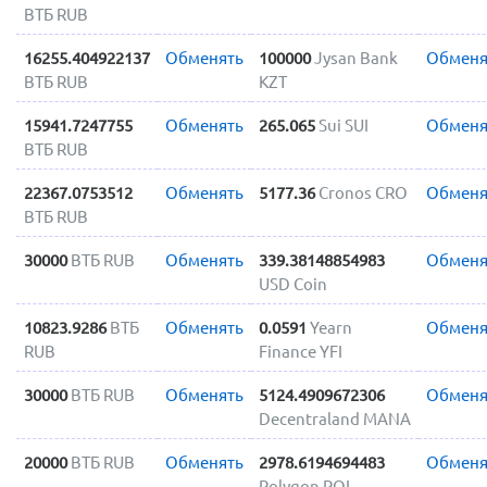
ВТБ RUB
16255.404922137
Обменять
100000
Jysan Bank
Обменя
ВТБ RUB
KZT
15941.7247755
Обменять
265.065
Sui SUI
Обменя
ВТБ RUB
22367.0753512
Обменять
5177.36
Cronos CRO
Обменя
ВТБ RUB
30000
ВТБ RUB
Обменять
339.38148854983
Обменя
USD Coin
10823.9286
ВТБ
Обменять
0.0591
Yearn
Обменя
RUB
Finance YFI
30000
ВТБ RUB
Обменять
5124.4909672306
Обменя
Decentraland MANA
20000
ВТБ RUB
Обменять
2978.6194694483
Обменя
Polygon POL