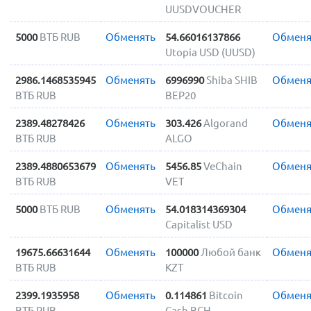
UUSDVOUCHER
5000
ВТБ RUB
Обменять
54.66016137866
Обменя
Utopia USD (UUSD)
2986.1468535945
Обменять
6996990
Shiba SHIB
Обменя
ВТБ RUB
BEP20
2389.48278426
Обменять
303.426
Algorand
Обменя
ВТБ RUB
ALGO
2389.4880653679
Обменять
5456.85
VeChain
Обменя
ВТБ RUB
VET
5000
ВТБ RUB
Обменять
54.018314369304
Обменя
Capitalist USD
19675.66631644
Обменять
100000
Любой банк
Обменя
ВТБ RUB
KZT
2399.1935958
Обменять
0.114861
Bitcoin
Обменя
ВТБ RUB
Cash BCH