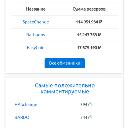
Название
Сумма резервов
SpaceChange
114 951 934
Barbados
15 243 763
EasyCoin
17 675 190
Все обменники
Самые положительно
комментируемые
HASchange
394
BARDO
344