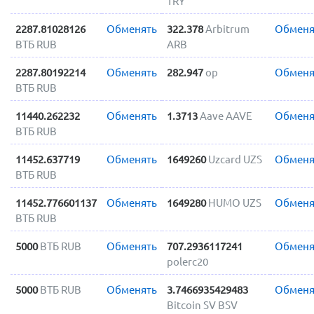
TRY
2287.81028126
Обменять
322.378
Arbitrum
Обменя
ВТБ RUB
ARB
2287.80192214
Обменять
282.947
op
Обменя
ВТБ RUB
11440.262232
Обменять
1.3713
Aave AAVE
Обменя
ВТБ RUB
11452.637719
Обменять
1649260
Uzcard UZS
Обменя
ВТБ RUB
11452.776601137
Обменять
1649280
HUMO UZS
Обменя
ВТБ RUB
5000
ВТБ RUB
Обменять
707.2936117241
Обменя
polerc20
5000
ВТБ RUB
Обменять
3.7466935429483
Обменя
Bitcoin SV BSV