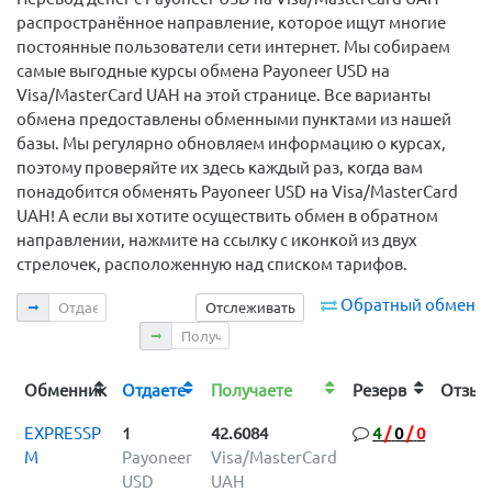
распространённое направление, которое ищут многие
постоянные пользователи сети интернет. Мы собираем
самые выгодные курсы обмена Payoneer USD на
Visa/MasterCard UAH на этой странице. Все варианты
обмена предоставлены обменными пунктами из нашей
базы. Мы регулярно обновляем информацию о курсах,
поэтому проверяйте их здесь каждый раз, когда вам
понадобится обменять Payoneer USD на Visa/MasterCard
UAH! А если вы хотите осуществить обмен в обратном
направлении, нажмите на ссылку с иконкой из двух
стрелочек, расположенную над списком тарифов.
Отдаете
Обратный обмен
Отслеживать
Получаете
Обменник
Отдаете
Получаете
Резерв
Отз
EXPRESSP
1
42.6084
4
/
0
/
0
M
Payoneer
Visa/MasterCard
USD
UAH