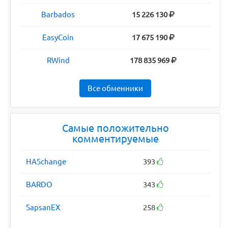
Barbados
15 226 130
EasyCoin
17 675 190
RWind
178 835 969
Все обменники
Самые положительно
комментируемые
HASchange
393
BARDO
343
SapsanEX
258