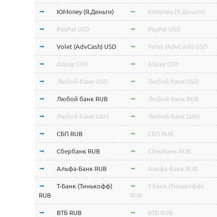
ЮMoney (Я.Деньги)
ЮMoney (Я.Деньги)
PayPal USD
PayPal USD
Volet (AdvCash) USD
Volet (AdvCash) USD
Alipay CNY
Alipay CNY
Любой банк USD
Любой банк USD
Любой банк RUB
Любой банк RUB
Любой банк UAH
Любой банк UAH
СБП RUB
СБП RUB
Сбербанк RUB
Сбербанк RUB
Альфа-Банк RUB
Альфа-Банк RUB
Т-Банк (Тинькофф)
Т-Банк (Тинькофф)
RUB
RUB
ВТБ RUB
ВТБ RUB