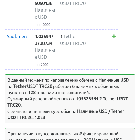
9090136
USDT TRC20
Наличны
е USD
от 10000
Yaobmen
1.035947
1
Tether
3738734
USDT TRC20
Наличны
е USD
от 2000
В данный момент по направлению обмена c
Наличные USD
на
Tether USDT TRC20
работает
6
надежных обменных
пунктов с
128
отзывами пользователей.
Суммарный резерв обменников:
105323564.2 Tether USDT
TRC20
.
Средневзвешенный курс обмена
Наличные USD / Tether
USDT TRC20: 1.023
При наличии в курсе доплнительной фиксиррованной