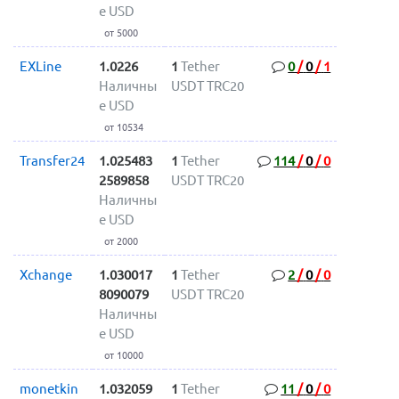
е USD
от 5000
EXLine
1.0226
1
Tether
0
/
0
/
1
Наличны
USDT TRC20
е USD
от 10534
Transfer24
1.025483
1
Tether
114
/
0
/
0
2589858
USDT TRC20
Наличны
е USD
от 2000
Xchange
1.030017
1
Tether
2
/
0
/
0
8090079
USDT TRC20
Наличны
е USD
от 10000
monetkin
1.032059
1
Tether
11
/
0
/
0