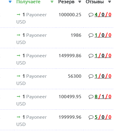
Получаете
Резерв
Отзывы
E
1
Payoneer
100000.25
4
/
0
/
0
USD
1
Payoneer
1986
1
/
0
/
0
USD
E
1
Payoneer
149999.86
1
/
0
/
0
USD
E
1
Payoneer
56300
1
/
0
/
0
USD
E
1
Payoneer
100499.95
8
/
1
/
0
USD
E
1
Payoneer
199999.96
5
/
0
/
0
USD