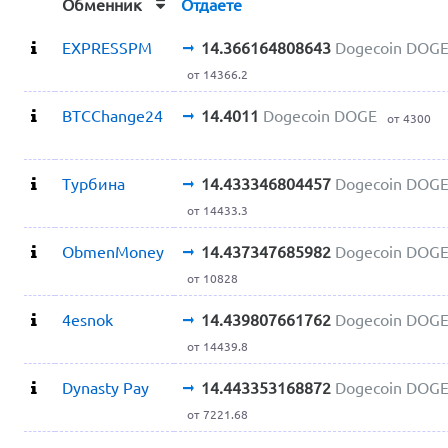
Обменник
Отдаете
EXPRESSPM
14.366164808643
Dogecoin DOG
от 14366.2
BTCChange24
14.4011
Dogecoin DOGE
от 4300
Турбина
14.433346804457
Dogecoin DOG
от 14433.3
ObmenMoney
14.437347685982
Dogecoin DOG
от 10828
4esnok
14.439807661762
Dogecoin DOG
от 14439.8
Dynasty Pay
14.443353168872
Dogecoin DOG
от 7221.68