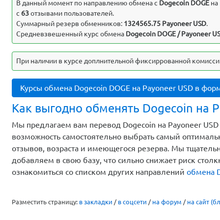
В данный момент по направлению обмена c
Dogecoin DOGE
на
с
63
отзывами пользователей.
Суммарный резерв обменников:
1324565.75 Payoneer USD
.
Средневзвешенный курс обмена
Dogecoin DOGE / Payoneer US
При наличии в курсе доплнительной фиксиррованной комисси
Курсы обмена Dogecoin DOGE на Payoneer USD в фор
Как выгодно обменять Dogecoin на P
Мы предлагаем вам перевод Dogecoin на Payoneer USD 
возможность самостоятельно выбрать самый оптимальн
отзывов, возраста и имеющегося резерва. Мы тщатель
добавляем в свою базу, что сильно снижает риск стол
ознакомиться со списком других направлений
обмена 
Разместить страницу:
в закладки
/
в соцсети
/
на форум
/
на сайт (бл