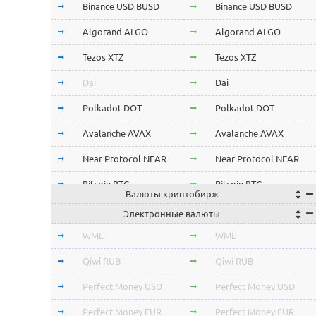
Binance USD BUSD
Binance USD BUSD
Algorand ALGO
Algorand ALGO
Tezos XTZ
Tezos XTZ
Dai
Dai
Polkadot DOT
Polkadot DOT
Avalanche AVAX
Avalanche AVAX
Near Protocol NEAR
Near Protocol NEAR
Bitcoin BTC
Bitcoin BTC
Валюты криптобирж
Terra LUNA
Terra LUNA
Электронные валюты
Cardano ADA
Cardano ADA
WME
WME
OmiseGo OMG
OmiseGo OMG
Qiwi RUB
Qiwi RUB
Verge XVG
Verge XVG
Perfect Money USD
Perfect Money USD
BitTorrent BTT
BitTorrent BTT
Perfect Money EUR
Perfect Money EUR