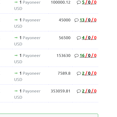
E
1
Payoneer
100000.12
5
/
0
/
0
USD
E
1
Payoneer
45000
13
/
0
/
0
USD
E
1
Payoneer
56500
4
/
0
/
0
USD
1
Payoneer
153630
16
/
0
/
0
2
USD
E
1
Payoneer
7589.8
2
/
0
/
0
USD
E
1
Payoneer
353059.81
2
/
0
/
0
USD