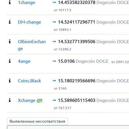
1change
14.453582320378
Dogecoin DOG
от 10117.5
DM-change
14.524117296771
Dogecoin DOG
от 10893.1
OlbionExchan
14.532771399506
Dogecoin DOG
ge
от 12280.2
4ange
15.0106
Dogecoin DOGE
от 2991.5
Coins.Black
15.180219566696
Dogecoin DOG
от 2160
Xchange
15.589605115403
Dogecoin DOG
от 767.517
Выявленные несоответствия