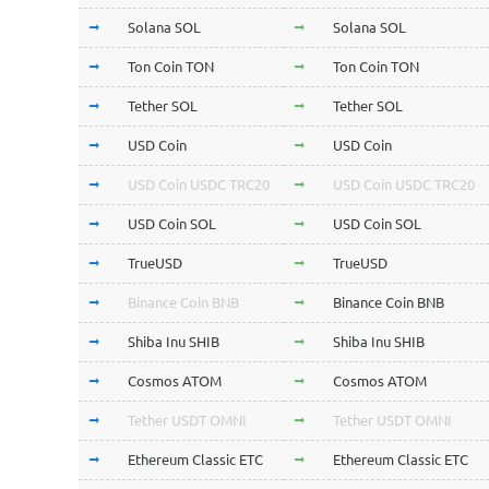
Solana SOL
Solana SOL
Ton Coin TON
Ton Coin TON
Tether SOL
Tether SOL
USD Coin
USD Coin
USD Coin USDC TRC20
USD Coin USDC TRC20
USD Coin SOL
USD Coin SOL
TrueUSD
TrueUSD
Binance Coin BNB
Binance Coin BNB
Shiba Inu SHIB
Shiba Inu SHIB
Cosmos ATOM
Cosmos ATOM
Tether USDT OMNI
Tether USDT OMNI
Ethereum Classic ETC
Ethereum Classic ETC