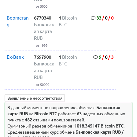
от 5000
Boomeran
6770340
1
Bitcoin
33
/
0
/
0
g
Банковск
BTC
ая карта
RUB
от 1999
Ex-Bank
7697900
1
Bitcoin
9
/
0
/
3
Банковск
BTC
ая карта
RUB
от 50000
Выявленные несоответствия
В данный момент по направлению обмена c
Банковская
карта RUB
на
Bitcoin BTC
работает
63
надежных обменных
пункта с
482
отзывами пользователей.
Суммарный резерв обменников:
1018.345147 Bitcoin BTC
.
Средневзвешенный курс обмена
Банковская карта RUB /