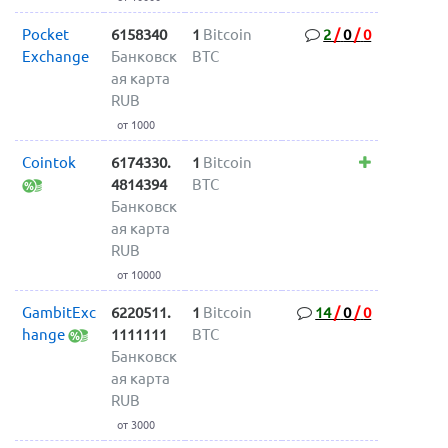
Pocket
6158340
1
Bitcoin
2
/
0
/
0
Exchange
Банковск
BTC
ая карта
RUB
от 1000
Cointok
6174330.
1
Bitcoin
4814394
BTC
Банковск
ая карта
RUB
от 10000
GambitExc
6220511.
1
Bitcoin
14
/
0
/
0
hange
1111111
BTC
Банковск
ая карта
RUB
от 3000