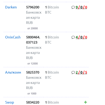
Darken
5796200
1
Bitcoin
9
/
0
/
0
Банковск
BTC
ая карта
RUB
от 20000
OnixCash
5800464.
1
Bitcoin
4
/
0
/
0
037123
BTC
Банковск
ая карта
RUB
от 12000
Альткоин
5825370
1
Bitcoin
2
/
0
/
5
Банковск
BTC
ая карта
RUB
от 1000
Swop
5834220
1
Bitcoin