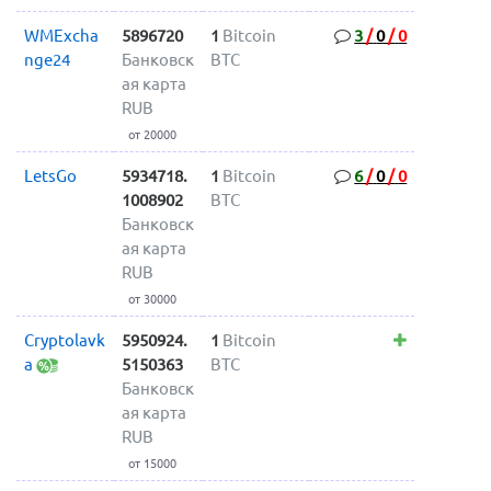
WMExcha
5896720
1
Bitcoin
3
/
0
/
0
nge24
Банковск
BTC
ая карта
RUB
от 20000
LetsGo
5934718.
1
Bitcoin
6
/
0
/
0
1008902
BTC
Банковск
ая карта
RUB
от 30000
Cryptolavk
5950924.
1
Bitcoin
a
5150363
BTC
Банковск
ая карта
RUB
от 15000