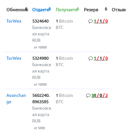
Обменник
Отдаете
Получаете
Резерв
Отзыв
TorWex
5324640
1
Bitcoin
1
/
1
/
0
Банковск
BTC
ая карта
RUB
от 10000
TorWex
5324980
1
Bitcoin
1
/
1
/
0
Банковск
BTC
ая карта
RUB
от 10000
Avanchan
5602240.
1
Bitcoin
38
/
0
/
2
ge
8963585
BTC
Банковск
ая карта
RUB
от 5000