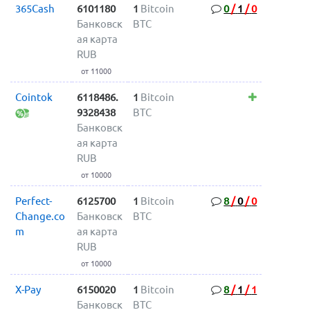
365Cash
6101180
1
Bitcoin
0
/
1
/
0
Банковск
BTC
ая карта
RUB
от 11000
Cointok
6118486.
1
Bitcoin
9328438
BTC
Банковск
ая карта
RUB
от 10000
Perfect-
6125700
1
Bitcoin
8
/
0
/
0
Change.co
Банковск
BTC
m
ая карта
RUB
от 10000
X-Pay
6150020
1
Bitcoin
8
/
1
/
1
Банковск
BTC