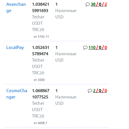
Avanchan
1.038421
1
38
/
0
/
2
ge
5991693
Наличные
Tether
USD
USDT
TRC20
от 5192.11
LocalPay
1.052631
1
110
/
0
/
0
5789474
Наличные
Tether
USD
USDT
TRC20
от 2000
CosmoCha
1.068867
1
2
/
0
/
0
nger
1077525
Наличные
Tether
USD
USDT
TRC20
от 4698.7