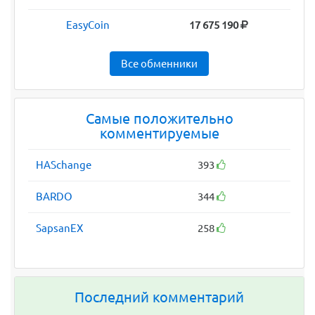
EasyCoin
17 675 190
Все обменники
Самые положительно
комментируемые
HASchange
393
BARDO
344
SapsanEX
258
Последний комментарий