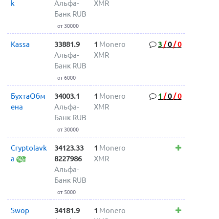
k
Альфа-
XMR
Банк RUB
от 30000
Kassa
33881.9
1
Monero
3
/
0
/
0
Альфа-
XMR
Банк RUB
от 6000
БухтаОбм
34003.1
1
Monero
1
/
0
/
0
ена
Альфа-
XMR
Банк RUB
от 30000
Cryptolavk
34123.33
1
Monero
a
8227986
XMR
Альфа-
Банк RUB
от 5000
Swop
34181.9
1
Monero