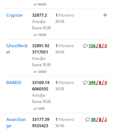
от 40000
Crypster
32877.2
1
Monero
Альфа-
XMR
Банк RUB
от 10000
GhostRock
32891.92
1
Monero
156
/
0
/
0
et
3717051
XMR
Альфа-
Банк RUB
от 20000
BARDO
33169.14
1
Monero
344
/
0
/
0
6060335
XMR
Альфа-
Банк RUB
от 5000
Avanchan
33177.39
1
Monero
38
/
0
/
2
ge
9555423
XMR