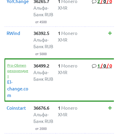
Yo!Change
36265.7
1
Monero
2
/
0
/
0
Альфа-
XMR
Банк RUB
от 4500
RWind
36392.5
1
Monero
Альфа-
XMR
Банк RUB
от 5000
Pro-Obmen
36499.2
1
Monero
1
/
0
/
0
рекомендуе
Альфа-
XMR
т
Банк RUB
El-
change.co
m
Coinstart
36676.6
1
Monero
Альфа-
XMR
Банк RUB
от 2000