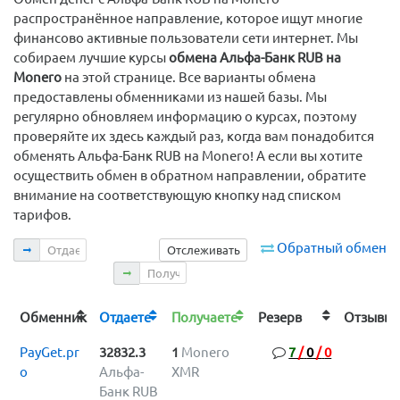
распространённое направление, которое ищут многие
финансово активные пользователи сети интернет. Мы
собираем лучшие курсы
обмена Альфа-Банк RUB на
Monero
на этой странице. Все варианты обмена
предоставлены обменниками из нашей базы. Мы
регулярно обновляем информацию о курсах, поэтому
проверяйте их здесь каждый раз, когда вам понадобится
обменять Альфа-Банк RUB на Monero! А если вы хотите
осуществить обмен в обратном направлении, обратите
внимание на соответствующую кнопку над списком
тарифов.
Отдаете
Обратный обмен
Отслеживать
Получаете
Обменник
Отдаете
Получаете
Резерв
Отзыв
PayGet.pr
32832.3
1
Monero
7
/
0
/
0
o
Альфа-
XMR
Банк RUB