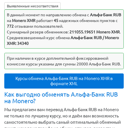
Выявленные несоответствия
В данный момент по направлению обмена c
Альфа-Банк RUB
на
Monero XMR
работает
45
надежных обменных пунктов с
772
отзывами пользователей.
Суммарный резерв обменников:
211055.19651 Monero XMR
.
Средневзвешенный курс обмена
Альфа-Банк RUB / Monero
XMR: 34340
При наличии в курсе доплнительной фиксиррованной
комиссии курсы указаны для суммы 20000 Альфа-Банк RUB.
Курсы обмена Альфа-Банк RUB на Monero XMR в
формате XML
Как выгодно обменять Альфа-Банк RUB
на Monero?
Мы предлагаем вам перевод Альфа-Банк RUB на Monero
не только по лучшему курсу, но и даём вам возможность
самостоятельно выбрать самый оптимальный обменный