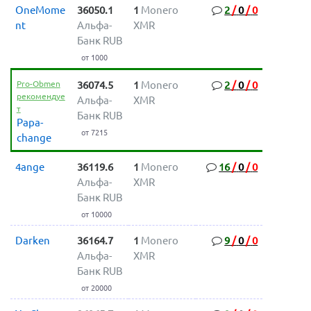
OneMome
36050.1
1
Monero
2
/
0
/
0
nt
Альфа-
XMR
Банк RUB
от 1000
Pro-Obmen
36074.5
1
Monero
2
/
0
/
0
рекомендуе
Альфа-
XMR
т
Банк RUB
Papa-
от 7215
change
4ange
36119.6
1
Monero
16
/
0
/
0
Альфа-
XMR
Банк RUB
от 10000
Darken
36164.7
1
Monero
9
/
0
/
0
Альфа-
XMR
Банк RUB
от 20000