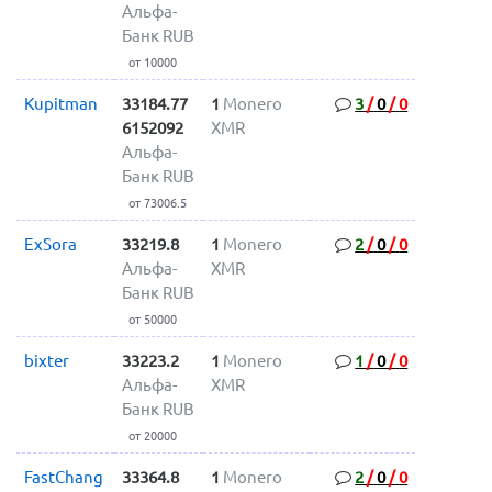
Альфа-
Банк RUB
от 10000
Kupitman
33184.77
1
Monero
3
/
0
/
0
6152092
XMR
Альфа-
Банк RUB
от 73006.5
ExSora
33219.8
1
Monero
2
/
0
/
0
Альфа-
XMR
Банк RUB
от 50000
bixter
33223.2
1
Monero
1
/
0
/
0
Альфа-
XMR
Банк RUB
от 20000
FastChang
33364.8
1
Monero
2
/
0
/
0