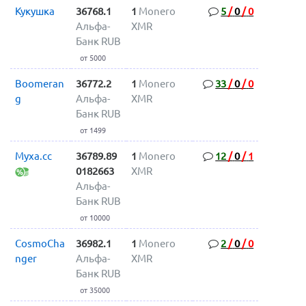
Кукушка
36768.1
1
Monero
5
/
0
/
0
Альфа-
XMR
Банк RUB
от 5000
Boomeran
36772.2
1
Monero
33
/
0
/
0
g
Альфа-
XMR
Банк RUB
от 1499
Myxa.cc
36789.89
1
Monero
12
/
0
/
1
0182663
XMR
Альфа-
Банк RUB
от 10000
CosmoCha
36982.1
1
Monero
2
/
0
/
0
nger
Альфа-
XMR
Банк RUB
от 35000