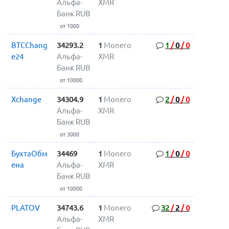
Альфа-
XMR
Банк RUB
от 1000
BTCChang
34293.2
1
Monero
1
/
0
/
0
e24
Альфа-
XMR
Банк RUB
от 10000
Xchange
34304.9
1
Monero
2
/
0
/
0
Альфа-
XMR
Банк RUB
от 3000
БухтаОбм
34469
1
Monero
1
/
0
/
0
ена
Альфа-
XMR
Банк RUB
от 10000
PLATOV
34743.6
1
Monero
32
/
2
/
0
Альфа-
XMR