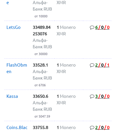
e
Альфа-
XMR
Банк RUB
от 10000
LetsGo
33489.84
1
Monero
6
/
0
/
0
253076
XMR
Альфа-
Банк RUB
от 30000
FlashObm
33528.1
1
Monero
2
/
0
/
1
en
Альфа-
XMR
Банк RUB
от 6706
Kassa
33650.6
1
Monero
3
/
0
/
0
Альфа-
XMR
Банк RUB
от 5047.59
Coins.Blac
33755.8
1
Monero
2
/
0
/
0