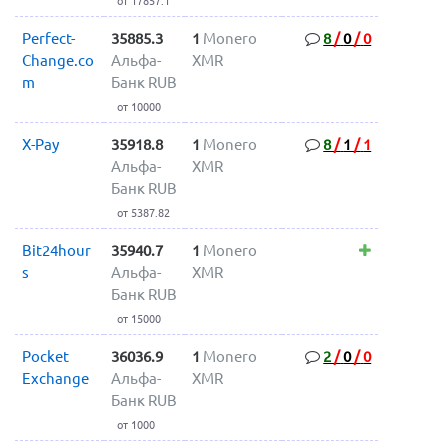
от 17857.1
Perfect-
35885.3
1
Monero
8
/
0
/
0
Change.co
Альфа-
XMR
m
Банк RUB
от 10000
X-Pay
35918.8
1
Monero
8
/
1
/
1
Альфа-
XMR
Банк RUB
от 5387.82
Bit24hour
35940.7
1
Monero
s
Альфа-
XMR
Банк RUB
от 15000
Pocket
36036.9
1
Monero
2
/
0
/
0
Exchange
Альфа-
XMR
Банк RUB
от 1000