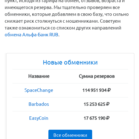
пункт, исходя из тарифа на обмен, отзывов, возраста и
имеющегося резерва. Мы тщательно проверяем все
обменники, которые добавляем в свою базу, что сильно
снижает риск столкнуться с мошенниками. Советуем
также ознакомиться со списком других направлений
обмена Альфа-Банк RUB
.
Новые обменники
Название
Сумма резервов
SpaceChange
114 951 934
Barbados
15 253 625
EasyCoin
17 675 190
Все обменники