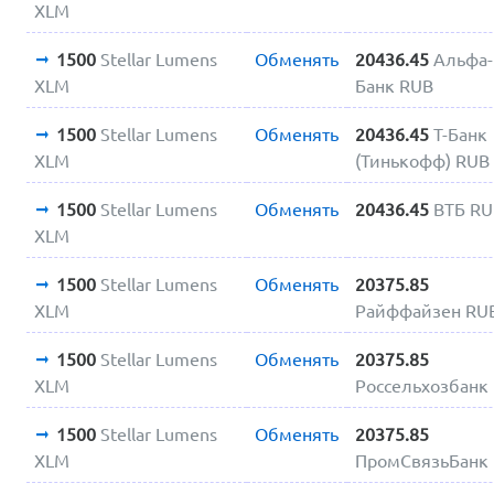
XLM
1500
Stellar Lumens
Обменять
20436.45
Альфа-
XLM
Банк RUB
1500
Stellar Lumens
Обменять
20436.45
Т-Банк
XLM
(Тинькофф) RUB
1500
Stellar Lumens
Обменять
20436.45
ВТБ R
XLM
1500
Stellar Lumens
Обменять
20375.85
XLM
Райффайзен RU
1500
Stellar Lumens
Обменять
20375.85
XLM
Россельхозбанк
1500
Stellar Lumens
Обменять
20375.85
XLM
ПромСвязьБанк