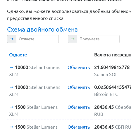
Однако, вы можете воспользоваться двойным обменом.
предоставленного списка.
Схема двойного обмена
Отдаете
Получаете
Отдаете
Валюта-посредн
10000
Stellar Lumens
Обменять
21.60419812778
XLM
Solana SOL
10000
Stellar Lumens
Обменять
0.025064415547
XLM
Bitcoin BTC
1500
Stellar Lumens
Обменять
20436.45
Сберб
XLM
RUB
1500
Stellar Lumens
Обменять
20436.45
СБП R