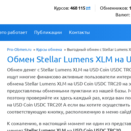
Курсов:
468 115
Обменников:
Валют:
это работает
Публикации
Контакты
Pro-Obmen.ru
»
Курсы обмена
»
Выгодный обмен с Stellar Lumens 
Обмен Stellar Lumens XLM на 
Обмен денег с Stellar Lumens XLM на USD Coin USDC T
ищут многие финансово активные пользователи интер
обмена Stellar Lumens XLM на USD Coin USDC TRC20 на 
предоставлены обменными пунктами из нашей базы. 
поэтому проверяйте их здесь каждый раз, когда вам по
на USD Coin USDC TRC20! А если вы хотите осуществит
соответствующую кнопку, расположенную в меню сайд
К сожалению, в настоящий момент ни один из предста
меняет
Stellar Lumens XLM
на
USD Coin USDC TRC20
.