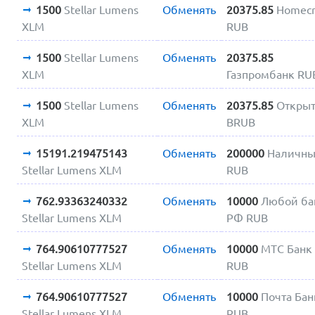
1500
Stellar Lumens
Обменять
20375.85
Homecr
XLM
RUB
1500
Stellar Lumens
Обменять
20375.85
XLM
Газпромбанк RU
1500
Stellar Lumens
Обменять
20375.85
Откры
XLM
BRUB
15191.219475143
Обменять
200000
Наличн
Stellar Lumens XLM
RUB
762.93363240332
Обменять
10000
Любой ба
Stellar Lumens XLM
РФ RUB
764.90610777527
Обменять
10000
МТС Банк
Stellar Lumens XLM
RUB
764.90610777527
Обменять
10000
Почта Бан
Stellar Lumens XLM
RUB