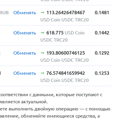
 RUB
Обменять
113.26426478467
0.1481
USD Coin USDC TRC20
Обменять
618.775
USD Coin
0.1442
USDC TRC20
t
Обменять
193.80600746125
0.1292
USD Coin USDC TRC20
1
Обменять
76.574841659942
0.1253
USD Coin USDC TRC20
соответствии с данными, которые поступают с
является актуальной.
жете выполнить двойную операцию — с помощью
авление, обменяйте имеющиеся средства, а