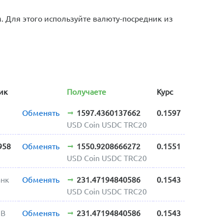
 Для этого используйте валюту-посредник из
ик
Получаете
Курс
Обменять
1597.4360137662
0.1597
USD Coin USDC TRC20
958
Обменять
1550.9208666272
0.1551
USD Coin USDC TRC20
анк
Обменять
231.47194840586
0.1543
USD Coin USDC TRC20
UB
Обменять
231.47194840586
0.1543