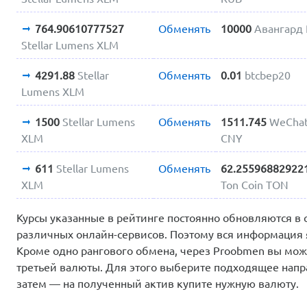
764.90610777527
Обменять
10000
Авангард
Stellar Lumens XLM
4291.88
Stellar
Обменять
0.01
btcbep20
Lumens XLM
1500
Stellar Lumens
Обменять
1511.745
WeCha
XLM
CNY
611
Stellar Lumens
Обменять
62.25596882922
XLM
Ton Coin TON
Курсы указанные в рейтинге постоянно обновляются в 
различных онлайн-сервисов. Поэтому вся информация 
Кроме одно рангового обмена, через Proobmen вы мо
третьей валюты. Для этого выберите подходящее напр
затем — на полученный актив купите нужную валюту.