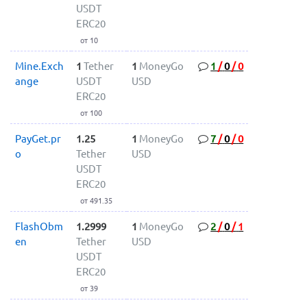
USDT
ERC20
от 10
Mine.Exch
1
Tether
1
MoneyGo
1
/
0
/
0
ange
USDT
USD
ERC20
от 100
PayGet.pr
1.25
1
MoneyGo
7
/
0
/
0
o
Tether
USD
USDT
ERC20
от 491.35
FlashObm
1.2999
1
MoneyGo
2
/
0
/
1
en
Tether
USD
USDT
ERC20
от 39