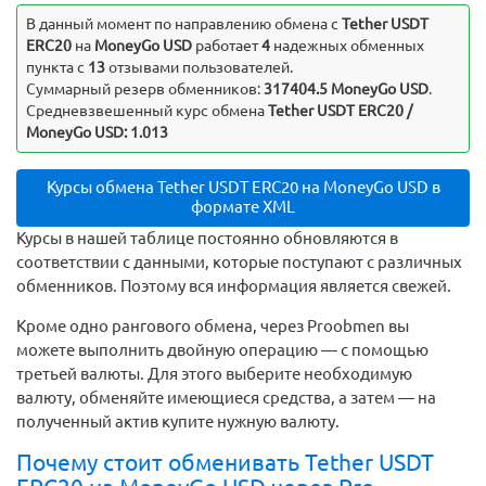
В данный момент по направлению обмена c
Tether USDT
ERC20
на
MoneyGo USD
работает
4
надежных обменных
пункта с
13
отзывами пользователей.
Суммарный резерв обменников:
317404.5 MoneyGo USD
.
Средневзвешенный курс обмена
Tether USDT ERC20 /
MoneyGo USD: 1.013
Курсы обмена Tether USDT ERC20 на MoneyGo USD в
формате XML
Курсы в нашей таблице постоянно обновляются в
соответствии с данными, которые поступают с различных
обменников. Поэтому вся информация является свежей.
Кроме одно рангового обмена, через Proobmen вы
можете выполнить двойную операцию — с помощью
третьей валюты. Для этого выберите необходимую
валюту, обменяйте имеющиеся средства, а затем — на
полученный актив купите нужную валюту.
Почему стоит обменивать Tether USDT