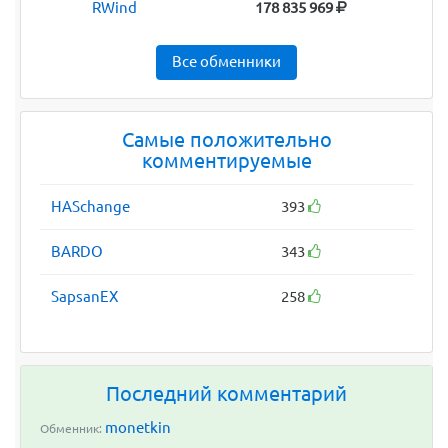
RWind
178 835 969
Все обменники
Самые положительно
комментируемые
HASchange
393
BARDO
343
SapsanEX
258
Последний комментарий
monetkin
Обменник: